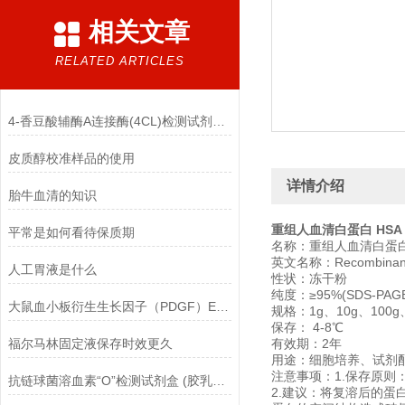
相关文章
RELATED ARTICLES
4-香豆酸辅酶A连接酶(4CL)检测试剂盒(香豆酸微板法)的自备材料
皮质醇校准样品的使用
详情介绍
胎牛血清的知识
重组人血清白蛋白 HSA 
平常是如何看待保质期
名称：重组人血清白蛋
英文名称：Recombinant 
人工胃液是什么
性状：冻干粉
纯度：≥95%(SDS-PA
大鼠血小板衍生生长因子（PDGF）ELISA试剂盒有什么优点？
规格：1g、10g、100g
保存： 4-8℃
福尔马林固定液保存时效更久
有效期：2年
用途：细胞培养、试剂
注意事项：1.保存原则
抗链球菌溶血素“O”检测试剂盒 (胶乳凝集法)的主要组成
2.建议：将复溶后的