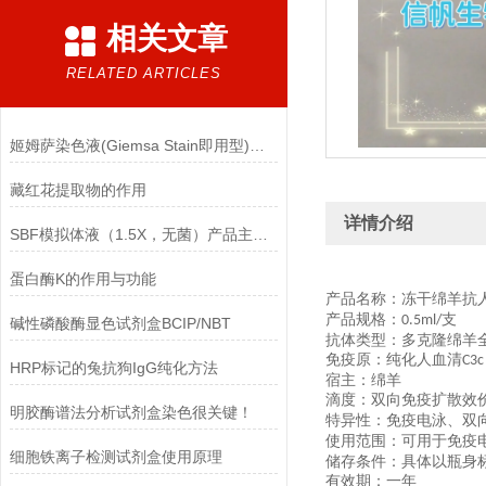
相关文章
RELATED ARTICLES
姬姆萨染色液(Giemsa Stain即用型)的注意事项
藏红花提取物的作用
详情介绍
SBF模拟体液（1.5X，无菌）产品主要成分
蛋白酶K的作用与功能
产品名称：冻干绵羊抗
产品规格：
支
0.5ml/
碱性磷酸酶显色试剂盒BCIP/NBT
抗体类型：多克隆绵羊
免疫原：纯化人血清
C3c
HRP标记的兔抗狗IgG纯化方法
宿主：绵羊
滴度：双向免疫扩散效
明胶酶谱法分析试剂盒染色很关键！
特异性：免疫电泳、双
使用范围：可用于免疫
细胞铁离子检测试剂盒使用原理
储存条件：具体以瓶身
有效期：一年