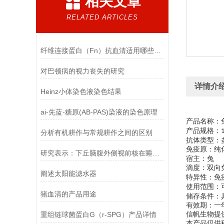
相关文章
RELATED ARTICLES
纤维连接蛋白（Fn）抗血清适用哪些实验
对巴顿病的视力丧失的研究
详情介
Heinz小体染色液染色结果
ai-先蓝-糖原(AB-PAS)染液的染色原理
产品名称：
产品规格：
分析有机耕作与常规耕作之间的区别
抗体类型：
免疫原：纯
研究表示：下丘脑腹外侧视前核在睡眠中其中至关重要的作用
宿主：兔
滴度：双向
阐述太阳能滤水器
特异性：免
使用范围：
猪血清的产品用途
储存条件：
有效期：一
重组链球菌蛋白G（r-SPG）产品详情
信帆生物提
本产品仅供