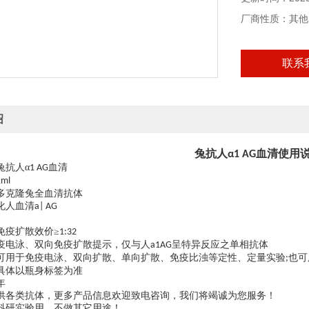
本产品仅供科研
厂商性质：其他
联系
绍
兔抗人
血清使用
α1 AG
兔抗人
α
血清
1 AG
1ml
多克隆兔全血清抗体
化人血清
a| AG
免疫扩散效价
≥
1:32
疫电泳、双向免疫扩散提示，仅与人
呈特异反应之单相抗体
a1AG
可用于免疫电泳、双向扩散、单向扩散、免疫比浊等定性、定量实验
也可
;
具体以瓶身标签为准
年
供各类抗体，更多产品信息欢迎致电咨询，我们将竭诚为您服务！
科研实验用，不做其它用途！