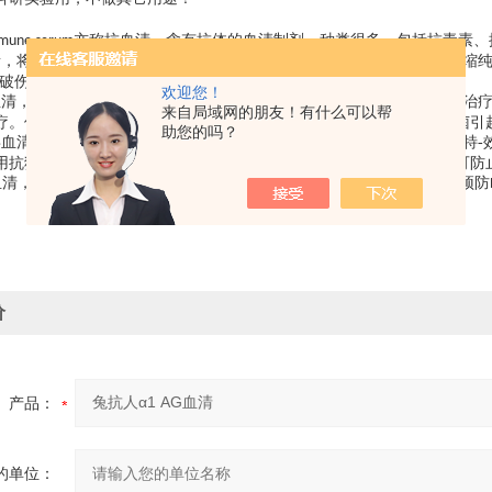
亦称抗血清。含有抗体的血清制剂。种类很多，包括抗毒素、
mune serum
素，将类毒素多次免疫动物（常用马）后，采取动物的免疫血清，经浓缩
、破伤风-抗毒素。
欢迎您！
血清，在本世纪
年代以前曾用抗肺炎、抗百日咳、抗炭疽等抗菌血清治
40
来自局域网的朋友！有什么可以帮
疗。但对一些耐药菌株引起的感染，可用抗菌血清治疗。如对绿脓杆菌引
助您的吗？
毒血清，用病毒免疫动物，取其血清精制而成。对病毒病的治疗尚缺乏特
用抗狂犬病毒血清与抗狂犬疫苗同时对被狂犬严重咬伤者进行注射，可防
血清，能作用于
阳性（
）红细胞，临床上常用提纯的抗
球蛋白预防
Rh
Rh+
Rh
价
产品：
的单位：