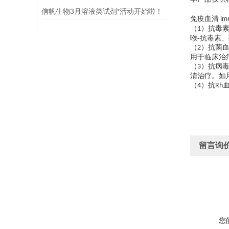
信帆生物3月溶液类试剂*活动开始啦！
免疫血清
im
（
）抗毒
1
喉
-抗毒素
（
）抗菌
2
用于临床治
（
）抗病
3
清治疗。如
（
）抗
4
Rh
留言询
您