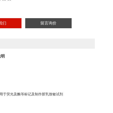
实验用，不做其它用途！
我们
留言询价
说明
用于荧光及酶等标记及制作胶乳致敏试剂