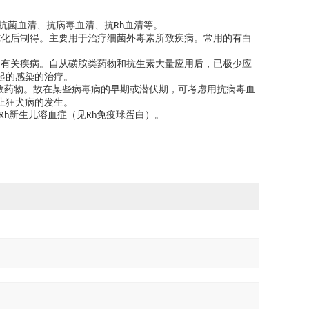
抗菌血清、抗病毒血清、抗
血清等。
Rh
纯化后制得。主要用于治疗细菌外毒素所致疾病。常用的有白
疗有关疾病。自从磺胺类药物和抗生素大量应用后，已极少应
起的感染的治疗。
-效药物。故在某些病毒病的早期或潜伏期，可考虑用抗病毒血
止狂犬病的发生。
新生儿溶血症（见
免疫球蛋白）。
Rh
Rh