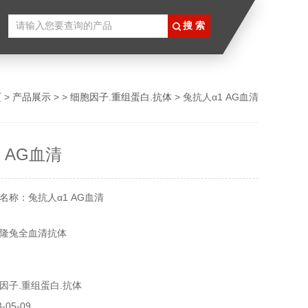
页
>
产品展示
> >
细胞因子.重组蛋白.抗体
> 兔抗人α1 AG血清
 AG血清
名称：兔抗人α1 AG血清
隆兔全血清抗体
以瓶身标签为准
因子.重组蛋白.抗体
各类抗体，更多产品信息欢迎致电咨询，我们将竭诚为您服
05-09