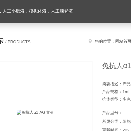
，人工小肠液，模拟体液，人工脑脊液
示
您的位置：
网站首
/ PRODUCTS
兔抗人α1
简要描述：产品
产品规格：1ml
抗体类型：多克
储存条件：具体
产品型号：
有效期：一年
所属分类：细胞
信帆生物提供
务！
更新时间：2023-