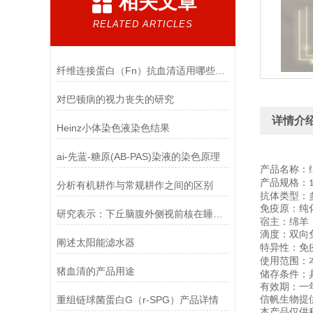
相关文章
RELATED ARTICLES
纤维连接蛋白（Fn）抗血清适用哪些实验
对巴顿病的视力丧失的研究
详情介
Heinz小体染色液染色结果
ai-先蓝-糖原(AB-PAS)染液的染色原理
产品名称：
产品规格：
分析有机耕作与常规耕作之间的区别
抗体类型：
免疫原：纯
研究表示：下丘脑腹外侧视前核在睡眠中其中至关重要的作用
宿主：绵羊
滴度：双向
阐述太阳能滤水器
特异性：免
使用范围：
猪血清的产品用途
储存条件：
有效期：一
重组链球菌蛋白G（r-SPG）产品详情
信帆生物提
本产品仅供