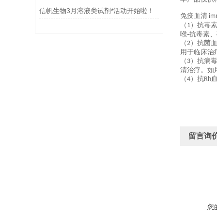
信帆生物3月溶液类试剂*活动开始啦！
免疫血清
im
（
）抗毒
1
喉-抗毒素
（
）抗菌
2
用于临床治
（
）抗病
3
清治疗。如
（
）抗
4
Rh
留言询
您