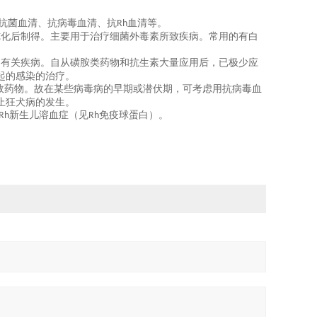
抗菌血清、抗病毒血清、抗
血清等。
Rh
纯化后制得。主要用于治疗细菌外毒素所致疾病。常用的有白
疗有关疾病。自从磺胺类药物和抗生素大量应用后，已极少应
起的感染的治疗。
效药物。故在某些病毒病的早期或潜伏期，可考虑用抗病毒血
止狂犬病的发生。
新生儿溶血症（见
免疫球蛋白）。
Rh
Rh