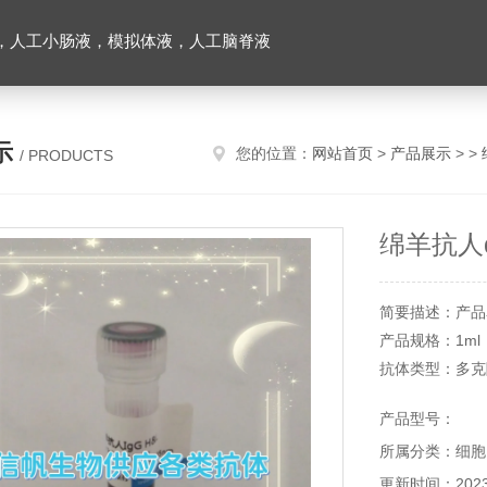
，人工小肠液，模拟体液，人工脑脊液
示
您的位置：
网站首页
>
产品展示
> >
/ PRODUCTS
绵羊抗人
简要描述：产品
产品规格：1ml
抗体类型：多克
储存条件：具体
产品型号：
有效期：一年
所属分类：细胞
信帆生物提供
务！
更新时间：2023-