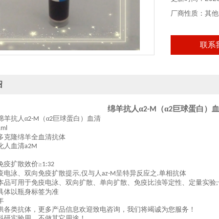
本产品仅供科研
厂商性质：其他
联系
绍
绵羊抗人
α
（α
巨球蛋白）
2-M
2
绵羊抗人
α
（α
巨球蛋白）血清
2-M
2
1ml
多克隆绵羊全血清抗体
化人血清
a2M
免疫扩散效价
≥
1:32
疫电泳、双向免疫扩散提示
仅与人
呈特异反应之
单相抗体
,
az-M
.
本品可用于免疫电泳、双向扩散、单向扩散、免疫比浊等定性、定量实验
;
具体以瓶身标签为准
年
供各类抗体，更多产品信息欢迎致电咨询，我们将竭诚为您服务！
科研实验用，不做其它用途！