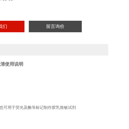
实验用，不做其它用途！
我们
留言询价
血清使用说明
也可用于荧光及酶等标记制作胶乳致敏试剂