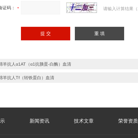
验证码：
请输入计算结果（
绵羊抗人α1AT（α1抗胰蛋-白酶）血清
绵羊抗人Tf（转铁蛋白）血清
示
新闻资讯
技术文章
荣誉资质