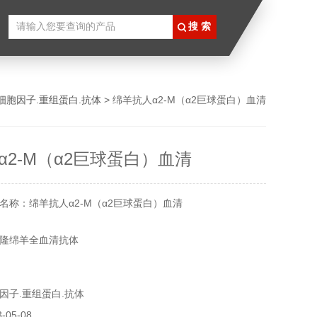
细胞因子.重组蛋白.抗体
> 绵羊抗人α2-M（α2巨球蛋白）血清
α2-M（α2巨球蛋白）血清
名称：绵羊抗人α2-M（α2巨球蛋白）血清
隆绵羊全血清抗体
以瓶身标签为准
因子.重组蛋白.抗体
各类抗体，更多产品信息欢迎致电咨询，我们将竭诚为您服
05-08