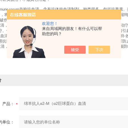
亦称抗血清。含有抗体的血清制剂。种类很多，包括抗毒素、
mune serum
素，将类毒素多次免疫动物（常用马）后，采取动物的免疫血清，经浓缩
、破伤风-抗毒素。
欢迎您！
血清，在本世纪
年代以前曾用抗肺炎、抗百日咳、抗炭疽等抗菌血清治
40
来自局域网的朋友！有什么可以帮
疗。但对一些耐药菌株引起的感染，可用抗菌血清治疗。如对绿脓杆菌引
助您的吗？
毒血清，用病毒免疫动物，取其血清精制而成。对病毒病的治疗尚缺乏特-
用抗狂犬病毒血清与抗狂犬疫苗同时对被狂犬严重咬伤者进行注射，可防
血清，能作用于
阳性（
）红细胞，临床上常用提纯的抗
球蛋白预防
Rh
Rh+
Rh
价
产品：
的单位：