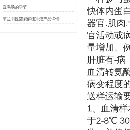
宜喝汤的季节
快体内蛋
革兰阳性菌裂解缓冲液产品详情
器官.肌肉
官活动或病
量增加。
肝脏有-
血清转氨
病变程度
送样运输
1、血清样
于2-8℃ 