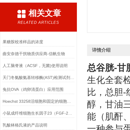
相关文章
RELATED ARTICLES
果糖胺校准样品的浓度
详情介绍
曲安奈德干扰物质供应商-信帆生物
总谷胱-甘
人工脑脊液（ACSF，无菌)使用说明
生化全套
天门冬氨酸氨基转移酶(AST)检测试剂盒(赖氏微板法)的参考范围
兔抗OVA（鸡卵清蛋白）应用范围
比，总胆-
Hoechst 33258活细胞和固定的细胞均可标记
醇，甘油
小鼠成纤维细胞生长因子23（FGF-23）ELISA检测试剂盒的保存方法
能（肌酐
乳酸林格氏液的产品说明
一种参与蛋