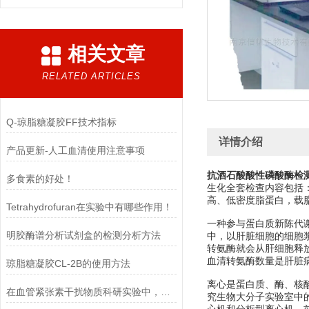
相关文章
RELATED ARTICLES
Q-琼脂糖凝胶FF技术指标
详情介绍
产品更新-人工血清使用注意事项
抗酒石酸酸性磷酸酶检
多食素的好处！
生化全套检查内容包括
高、低密度脂蛋白，载
Tetrahydrofuran在实验中有哪些作用！
一种参与蛋白质新陈代谢
明胶酶谱分析试剂盒的检测分析方法
中，以肝脏细胞的细胞
转氨酶就会从肝细胞释
血清转氨酶数量是肝脏
琼脂糖凝胶CL-2B的使用方法
离心是蛋白质、酶、核
在血管紧张素干扰物质科研实验中，需要注意的事项
究生物大分子实验室中的