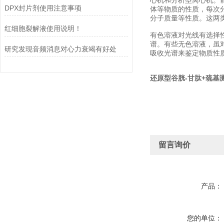
心机和分析型离心机。
DPX封片剂使用注意事项
体等物质的性质，每次
分子质量等性质。这两
红细胞裂解液使用说明！
有色溶液对光线有选择
谱。有些无色溶液，虽对
研究发现音频消息对心力衰竭有好处
吸收光谱来鉴定物质性质及
还原型谷胱-甘肽+巯基
留言询价
产品：
您的单位：