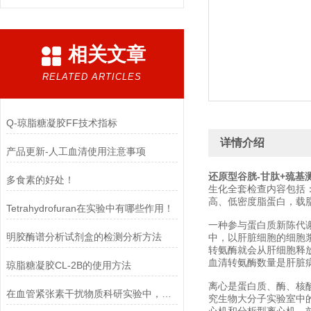
相关文章
RELATED ARTICLES
Q-琼脂糖凝胶FF技术指标
详情介绍
产品更新-人工血清使用注意事项
还原型谷胱-甘肽+巯基
多食素的好处！
生化全套检查内容包括
高、低密度脂蛋白，载
Tetrahydrofuran在实验中有哪些作用！
一种参与蛋白质新陈代谢
明胶酶谱分析试剂盒的检测分析方法
中，以肝脏细胞的细胞
转氨酶就会从肝细胞释
血清转氨酶数量是肝脏
琼脂糖凝胶CL-2B的使用方法
离心是蛋白质、酶、核
在血管紧张素干扰物质科研实验中，需要注意的事项
究生物大分子实验室中的