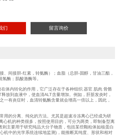
我们
留言询价
接、间接胆-红素，转氨酶）；血脂（总胆-固醇，甘油三酯，
脱氢酶；肌酸激酶等。
在体内转化的作用，它广泛存在于各种组织.器官.肌肉.骨骼
T释放到血液中，使血清ALT含量增加。例如，肝脏发炎时，
分之一有炎症时，血清转氨酶含量就会增高一倍以上，因此，
中常用的分离、纯化的方法。尤其是超速冷冻离心已经成为研
装置。离心机的种类很多，按照使用目的，可分为两类，即制备型离
者则主要用于研究纯品大分子物质，包括某些颗粒体如核蛋白
心机中的光学系统连续地监测)，能推断其纯度、形状和相对