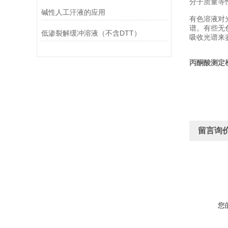
分子质量等
碱性人工汗液的应用
有色溶液对
谱。有些无
低渗裂解缓冲溶液（不含DTT）
吸收光谱来鉴
丙酮酸测定
留言询
您