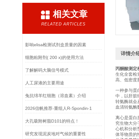
相关文章
RELATED ARTICLES
影响elisa检测试剂盒质量的因素
详情介
细胞粘附剂( 200 x)的使用方法
丙酮酸测定
了解解码大脑信号模式
生化全套检
高、低密度
人工尿液的主要用途
一种参与蛋
兔抗绵羊红细胞（溶血素）介绍
中，以肝脏
转氨酶就会
血清转氨酶
2026信帆推荐-重组人R-Spondin-1
离心是蛋白
大孔吸附树脂D101的特点！
究生物大分子
心机和分析
研究发现泥炭地对气候的重要性
体等物质的