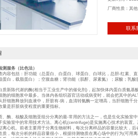
厂商性质：其他
联系
绍
检测服务（比色法）
查内容包括：肝功能（总蛋白、白蛋白、球蛋白、白球比，总胆-红素、直
脂蛋白，载脂蛋白）；空腹血糖；肾功能（肌酐、尿素氮）；尿酸；乳酸
白质新陈代谢的酶(相当于工业生产中的催化剂)，起加快体内蛋白质氨基酸
细胞的细胞浆中最多。当体内各组织器官活动或病变时，就会把其中的AL
从肝细胞释放到血液中，肝脏有-病，血清转氨酶一定增高，当肝细胞千
数量是肝脏病变程度的重要指标。
质、酶、核酸及细胞亚组分分离的最-常用的方法之一，也是生化实验室
实验室中的常用技术方法。离心机(centrifuge)是实施离心技术的
型离心机。前者主要用于分离生物材料，每次分离样品的容量比较大，后
性质，每次分析的样品容量很小，根据待测物质在离心场中的行为(可用离