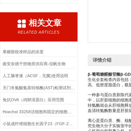
相关文章
RELATED ARTICLES
果糖胺校准样品的浓度
详情介绍
曲安奈德干扰物质供应商-信帆生物
β-葡萄糖醛酸苷酶β-
人工脑脊液（ACSF，无菌)使用说明
生化全套检查内容包括
高、低密度脂蛋白，载
天门冬氨酸氨基转移酶(AST)检测试剂盒(赖氏微板法)的参考范围
一种参与蛋白质新陈代谢
兔抗OVA（鸡卵清蛋白）应用范围
中，以肝脏细胞的细胞
转氨酶就会从肝细胞释
血清转氨酶数量是肝脏
Hoechst 33258活细胞和固定的细胞均可标记
离心是蛋白质、酶、核
小鼠成纤维细胞生长因子23（FGF-23）ELISA检测试剂盒的保存方法
究生物大分子实验室中的