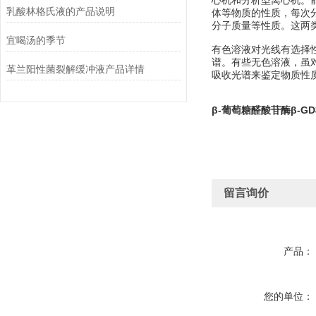
心机和分析型离心机。
乳酸林格氏液的产品说明
体等物质的性质，每次
分子质量等性质。这两
宜喝汤的季节
有色溶液对光线有选择
谱。有些无色溶液，虽对
革兰阳性菌裂解缓冲液产品详情
吸收光谱来鉴定物质性质及
β-葡萄糖醛酸苷酶β-
留言询价
产品：
您的单位：