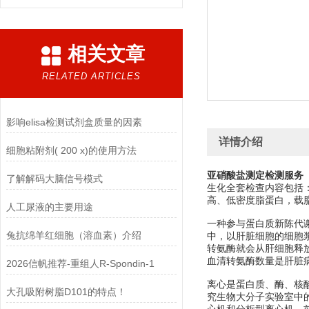
相关文章
RELATED ARTICLES
影响elisa检测试剂盒质量的因素
详情介绍
细胞粘附剂( 200 x)的使用方法
亚硝酸盐测定检测服务
了解解码大脑信号模式
生化全套检查内容包括
高、低密度脂蛋白，载
人工尿液的主要用途
一种参与蛋白质新陈代谢
兔抗绵羊红细胞（溶血素）介绍
中，以肝脏细胞的细胞
转氨酶就会从肝细胞释
血清转氨酶数量是肝脏
2026信帆推荐-重组人R-Spondin-1
离心是蛋白质、酶、核
大孔吸附树脂D101的特点！
究生物大分子实验室中的