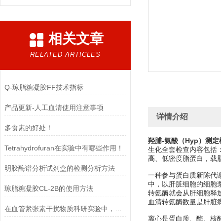
相关文章
RELATED ARTICLES
Q-琼脂糖凝胶FF技术指标
产品更新-人工血清使用注意事项
详情介绍
多食素的好处！
羟脯-氨酸（Hyp）测
Tetrahydrofuran在实验中有哪些作用！
生化全套检查内容包括
高、低密度脂蛋白，载
明胶酶谱分析试剂盒的检测分析方法
一种参与蛋白质新陈代谢
中，以肝脏细胞的细胞
琼脂糖凝胶CL-2B的使用方法
转氨酶就会从肝细胞释
血清转氨酶数量是肝脏
在血管紧张素干扰物质科研实验中，需要注意的事项
离心是蛋白质、酶、核