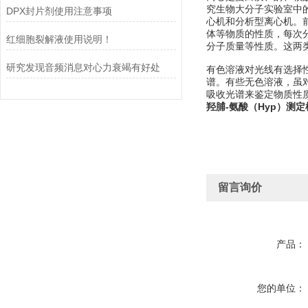
究生物大分子实验室中的
DPX封片剂使用注意事项
心机和分析型离心机。
体等物质的性质，每次
红细胞裂解液使用说明！
分子质量等性质。这两
研究发现音频消息对心力衰竭有好处
有色溶液对光线有选择
谱。有些无色溶液，虽对
吸收光谱来鉴定物质性质及
羟脯-氨酸（Hyp）测
留言询价
产品：
您的单位：