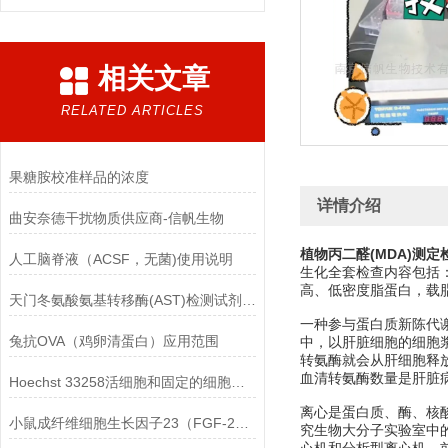
相关文章
RELATED ARTICLES
果糖胺校准样品的浓度
详情介绍
曲安奈德干扰物质供应商-信帆生物
植物丙二醛(MDA)测定
人工脑脊液（ACSF，无菌)使用说明
生化全套检查内容包括
高、低密度脂蛋白，载
天门冬氨酸氨基转移酶(AST)检测试剂盒(赖氏微板法)的参考范围
一种参与蛋白质新陈代谢
兔抗OVA（鸡卵清蛋白）应用范围
中，以肝脏细胞的细胞
转氨酶就会从肝细胞释
血清转氨酶数量是肝脏
Hoechst 33258活细胞和固定的细胞均可标记
离心是蛋白质、酶、核
小鼠成纤维细胞生长因子23（FGF-23）ELISA检测试剂盒的保存方法
究生物大分子实验室中的