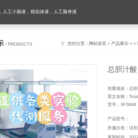
，人工小肠液，模拟体液，人工脑脊液
示
您的位置：
网站首页
>
产品展示
> >
/ PRODUCTS
总胆汁酸
简要描述：总胆
英文名称：Total Bi
货号：XFS848
规格：R1：40ml
产品型号：
所属分类：试剂
更新时间：2022-