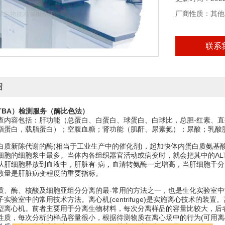
厂商性质：其他
联系
绍
TBA）检测服务（酶比色法）
查内容包括：肝功能（总蛋白、白蛋白、球蛋白、白球比，总胆-红素、直
脂蛋白，载脂蛋白）；空腹血糖；肾功能（肌酐、尿素氮）；尿酸；乳酸
白质新陈代谢的酶(相当于工业生产中的催化剂)，起加快体内蛋白质氨基酸
细胞的细胞浆中最多。当体内各组织器官活动或病变时，就会把其中的AL
从肝细胞释放到血液中，肝脏有-病，血清转氨酶一定增高，当肝细胞千
数量是肝脏病变程度的重要指标。
质、酶、核酸及细胞亚组分分离的最-常用的方法之一，也是生化实验室
实验室中的常用技术方法。离心机(centrifuge)是实施离心技术的
型离心机。前者主要用于分离生物材料，每次分离样品的容量比较大，后
性质，每次分析的样品容量很小，根据待测物质在离心场中的行为(可用离