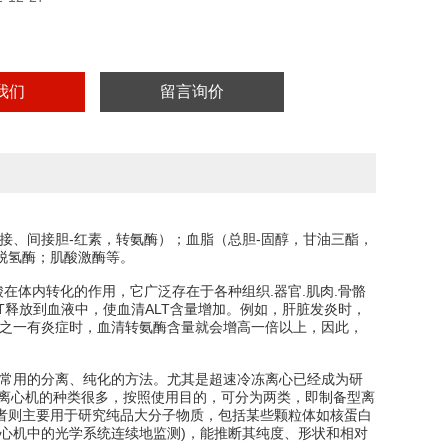
我们
留言询价
接、间接胆-红素，转氨酶）；血脂（总胆-固醇，甘油三酯，
脱氢酶；肌酸激酶等。
在体内转化的作用，它广泛存在于各种组织.器官.肌肉.骨骼
T释放到血液中，使血清ALT含量增加。例如，肝脏发炎时，
分之一有炎症时，血清转氨酶含量就会增高一倍以上，因此，
中常用的分离、纯化的方法。尤其是超速冷冻离心已经成为研
装置。离心机的种类很多，按照使用目的，可分为两类，即制备型离
者则主要用于研究纯品大分子物质，包括某些颗粒体如核蛋白
心机中的光学系统连续地监测)，能推断其纯度、形状和相对