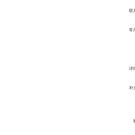
联
常
详
补