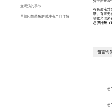
分子质量等
宜喝汤的季节
有色溶液对
谱。有些无
革兰阳性菌裂解缓冲液产品详情
吸收光谱来鉴
总胆汁酸（
留言询
您
您