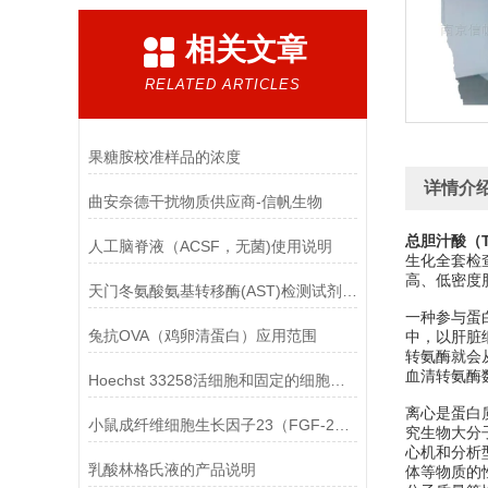
相关文章
RELATED ARTICLES
果糖胺校准样品的浓度
详情介
曲安奈德干扰物质供应商-信帆生物
总胆汁酸（
人工脑脊液（ACSF，无菌)使用说明
生化全套检
高、低密度
天门冬氨酸氨基转移酶(AST)检测试剂盒(赖氏微板法)的参考范围
一种参与蛋
兔抗OVA（鸡卵清蛋白）应用范围
中，以肝脏
转氨酶就会
血清转氨酶
Hoechst 33258活细胞和固定的细胞均可标记
离心是蛋白
小鼠成纤维细胞生长因子23（FGF-23）ELISA检测试剂盒的保存方法
究生物大分子
心机和分析
乳酸林格氏液的产品说明
体等物质的