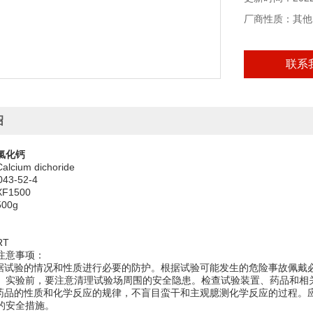
储存条件：RT
厂商性质：其他
本产品仅供科研
联系
绍
氯化钙
ium dichoride
43-52-4
F1500
00g
RT
注意事项：
根据试验的情况和性质进行必要的防护。根据试验可能发生的危险事故佩戴
。实验前，要注意清理试验场周围的安全隐患。检查试验装置、药品和相
学药品的性质和化学反应的规律，不盲目蛮干和主观臆测化学反应的过程。
的安全措施。