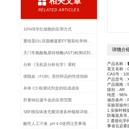
相关文章
RELATED ARTICLES
10%绵羊红细胞的应用方式
重组蛋白L琼脂糖凝胶FF预装柱举例使用
详情介
天门冬氨酸氨基转移酶(AST)检测试剂盒(赖氏微板法)的参考范围
产品名称：
分析《无机及分析化学》课程
英文名称：Calc
CAS号：100
便隐血（FOB）质控样品的性状指标
产品货号：X
产品规格：5
补体 C3 检测试剂盒的组成成份
级别：AR
纯度：96%
肝素钠抗凝牛血的应用范围
储存条件：
实验室操作
1.实验时
SBF模拟体液无菌溶液多种规格详细说明
防毒面具等
2.遵循化
酸性人工汗液, pH 4.0使用注意事项
事省去必要