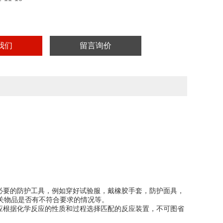
实验用，不做其它用途！
我们
留言询价
必要的防护工具，例如穿好试验服，戴橡胶手套，防护面具，
关物品是否有不符合要求的情况等。
应根据化学反应的性质和过程选择匹配的反应装置，不可图省