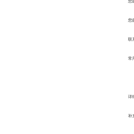
您
您
联
常
详
补