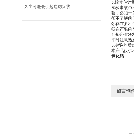
3.经常估
久坐可能会引起焦虑症状
实验事故虽
验，必须十
①不了解的
②存在多种
③在严酷的
4.充分作
平时注意熟
5.实验的
本产品仅供
氯化钙
留言询