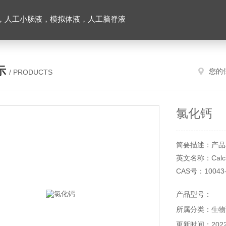
，人工小肠液，模拟体液，人工脑脊液
示
您的
/ PRODUCTS
氯化钙
简要描述：产品
英文名称：Calciu
CAS号：10043-
产品货号：XF15
产品型号：
产品规格：500
所属分类：生物
级别：AR
纯度：96%
更新时间：2022-