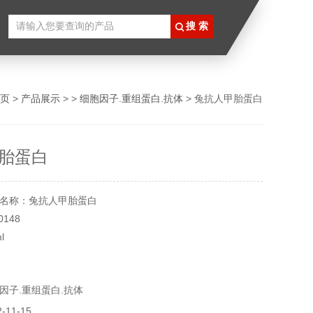
页
>
产品展示
> >
细胞因子.重组蛋白.抗体
> 兔抗人甲胎蛋白
胎蛋白
名称：兔抗人甲胎蛋白
148
l
℃
实验用，不做其它用途！
因子.重组蛋白.抗体
11-15