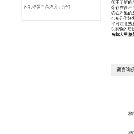
①不了解的
β-乳球蛋白高浓度，介绍
②存在多种
③在严酷的
4.充分作
平时注意熟
5.实验的
兔抗人甲胎
留言询
您
您