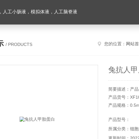
，人工小肠液，模拟体液，人工脑脊液
示
您的位置：
网站首
/ PRODUCTS
兔抗人甲
简要描述：产品
产品货号：XF10
产品规格：0.5m
储存条件：-20
产品型号：
本产品仅供科研
所属分类：细胞
更新时间：2022-