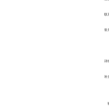
联
常
详
补