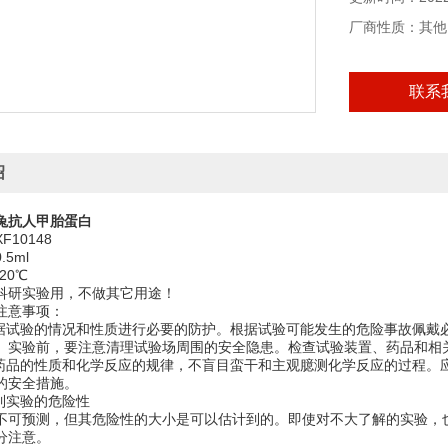
厂商性质：其他
联系
绍
兔抗人甲胎蛋白
10148
5ml
20℃
科研实验用，不做其它用途！
注意事项：
根据试验的情况和性质进行必要的防护。根据试验可能发生的危险事故佩戴
。实验前，要注意清理试验场周围的安全隐患。检查试验装置、药品和相
学药品的性质和化学反应的规律，不盲目蛮干和主观臆测化学反应的过程。
的安全措施。
计到实验的危险性
不可预测，但其危险性的大小是可以估计到的。即使对不大了解的实验，
分注意。