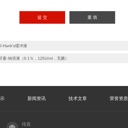
D-Hank's缓冲液
肝素-钠溶液（0.1％，125U/ml，无菌）
示
新闻资讯
技术文章
荣誉资质
传真