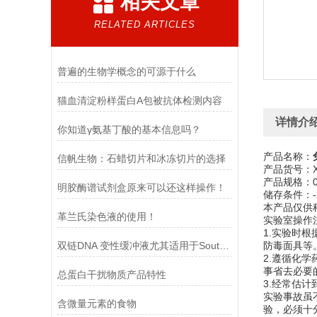
相关文章
RELATED ARTICLES
普遍的生物学概念的可源于什么
猫血清淀粉样蛋白A包被抗体检测内容
详情介
你知道γ氨基丁酸的基本信息吗？
产品名称：
信帆生物：石蜡切片和冰冻切片的选择​
产品货号：XF
产品规格：0.
明胶酶谱试剂盒原来可以还这样操作！
储存条件：-
本产品仅供
革兰氏染色液的使用！
实验室操作
1.实验时
双链DNA 变性缓冲液尤其适用于Southern blot 实验
防毒面具等
2.遵循化
事省去必要
总蛋白干扰物质产品特性
3.经常估
实验事故虽
含微量元素的食物
验，必须十