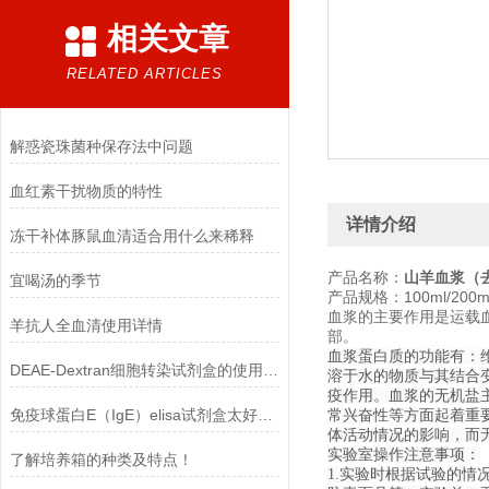
相关文章
RELATED ARTICLES
解惑瓷珠菌种保存法中问题
血红素干扰物质的特性
详情介绍
冻干补体豚鼠血清适合用什么来稀释
产品名称：
山羊血浆（
宜喝汤的季节
产品规格：100ml/200ml/
血浆的主要作用是运载
羊抗人全血清使用详情
部。
血浆蛋白质的功能有：
DEAE-Dextran细胞转染试剂盒的使用方法
溶于水的物质与其结合
疫作用。血浆的无机盐
免疫球蛋白E（IgE）elisa试剂盒太好用啦
常兴奋性等方面起着重
体活动情况的影响，而
实验室操作注意事项：
了解培养箱的种类及特点！
1.实验时根据试验的