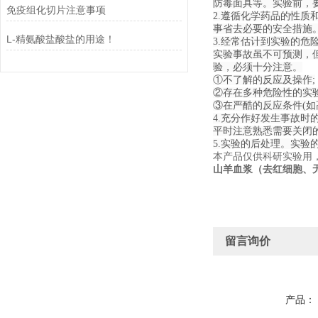
防毒面具等。实验前，
免疫组化切片注意事项
2.遵循化学药品的性
事省去必要的安全措施
L-精氨酸盐酸盐的用途！
3.经常估计到实验的危
实验事故虽不可预测，
验，必须十分注意。
①不了解的反应及操作;
②存在多种危险性的实验
③在严酷的反应条件(如
4.充分作好发生事故时
平时注意熟悉需要关闭
5.实验的后处理。实
本产品仅供科研实验用
山羊血浆（去红细胞、
留言询价
产品：