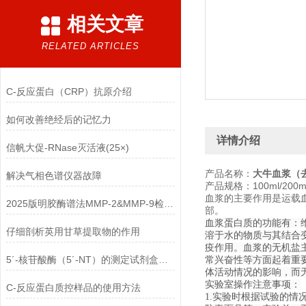
相关文章
RELATED ARTICLES
C-反应蛋白（CRP）抗原介绍
如何改善绝经后的记忆力
详情介绍
信帆大促-RNase灭活液(25×)
产品名称：
大牛血浆（
解决气相色谱仪器故障
产品规格：100ml/200ml/
血浆的主要作用是运载
2025版明胶酶谱法MMP-2&MMP-9检测试剂盒介绍
部。
血浆蛋白质的功能有：
仔细剖析英用甘草提取物的作用
溶于水的物质与其结合
疫作用。血浆的无机盐
5´-核苷酸酶（5´-NT）的测定试剂盒的注意点
常兴奋性等方面起着重
体活动情况的影响，而
实验室操作注意事项：
C-反应蛋白质控样品的使用方法
1.实验时根据试验的