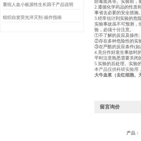
防毒面具等。实验前，
重组人血小板源性生长因子产品说明
2.遵循化学药品的性
事省去必要的安全措施
组织自发荧光淬灭剂-操作指南
3.经常估计到实验的危
实验事故虽不可预测，
验，必须十分注意。
①不了解的反应及操作;
②存在多种危险性的实验
③在严酷的反应条件(如
4.充分作好发生事故时
平时注意熟悉需要关闭
5.实验的后处理。实
本产品仅供科研实验用
大牛血浆（去红细胞、
留言询价
产品：