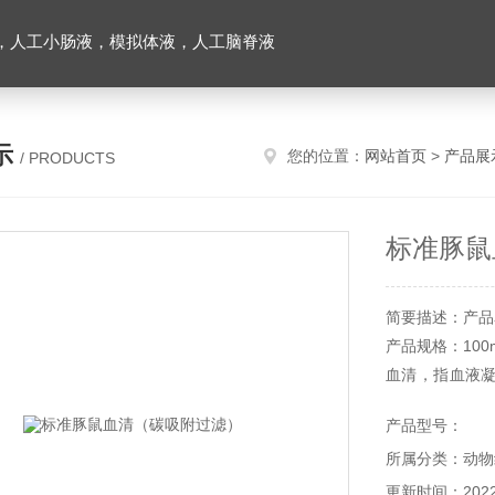
，人工小肠液，模拟体液，人工脑脊液
示
您的位置：
网站首页
>
产品展
/ PRODUCTS
标准豚鼠
简要描述：产品
产品规格：100ml/
血清，指血液
纤维蛋白已被
产品型号：
种生长因子、
所属分类：动物
伤、对培养中的
本产品仅供科研
更新时间：2022-