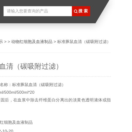
示
> >
动物红细胞及血液制品
> 标准豚鼠血清（碳吸附过滤）
血清（碳吸附过滤）
名称：标准豚鼠血清（碳吸附过滤）
500ml/500ml*20
凝固后，在血浆中除去纤维蛋白分离出的淡黄色透明液体或指
除去的血浆。其主要作用是提供基本营养物质、提供激素和各
提供结合蛋白、提供促接触和伸展因子使细胞贴壁免受机械损
红细胞及血液制品
细胞起到某些保护作用。
实验用，不做其它用途！
10-20