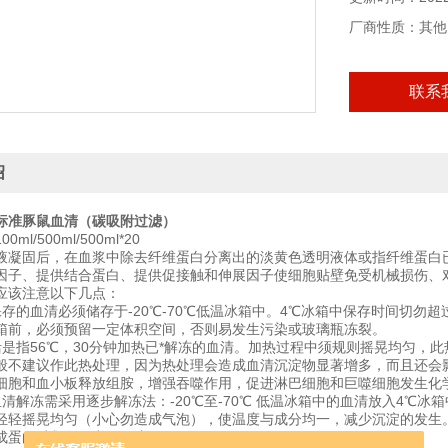
厂商性质：其他
联系
绍
标准豚鼠血清（碳吸附过滤）
ml/500ml/500ml*20
液凝固后，在血浆中除去纤维蛋白分离出的淡黄色透明液体或指纤维蛋白
因子、提供结合蛋白、提供促接触和伸展因子使细胞贴壁免受机械损伤、
应该注意以下几点：
保存的血清必须储存于-20℃-70℃低温冰箱中。4℃冰箱中保存时间切勿
箱前，必须预留一定体积空间，否则易发生污染或玻璃瓶冻裂。
是指56℃，30分钟加热已*解冻的血清。加热过程中须规则摇晃均匀，此热处
般不建议作此热处理，因为热处理会造成血清沉淀物显著增多，而且还会
细胞和血小板释放组胺，增强吞噬作用，促进淋巴细胞和巨噬细胞发生化
血清解冻需采用逐步解冻法：-20℃至-70℃ 低温冰箱中的血清放入4℃
轻轻摇晃均匀（小心勿造成气泡），使温度与成分均一，减少沉淀的发生。
成蛋白质凝集而出现沉淀。