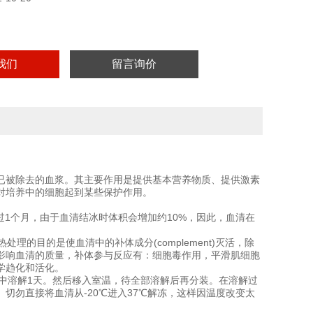
我们
留言询价
已被除去的血浆。其主要作用是提供基本营养物质、提供激素
对培养中的细胞起到某些保护作用。
超过1个月，由于血清结冰时体积会增加约10%，因此，血清在
理的目的是使血清中的补体成分(complement)灭活，除
影响血清的质量，补体参与反应有：细胞毒作用，平滑肌细胞
学趋化和活化。
冰箱中溶解1天。然后移入室温，待全部溶解后再分装。在溶解过
切勿直接将血清从-20℃进入37℃解冻，这样因温度改变太