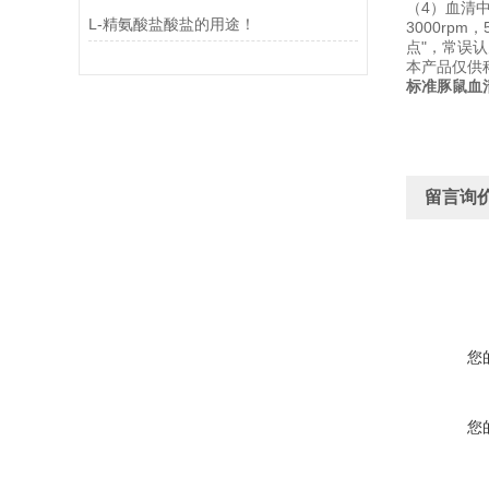
（4）血清
L-精氨酸盐酸盐的用途！
3000r
点"，常误
本产品仅供
标准豚鼠血
留言询
您
您