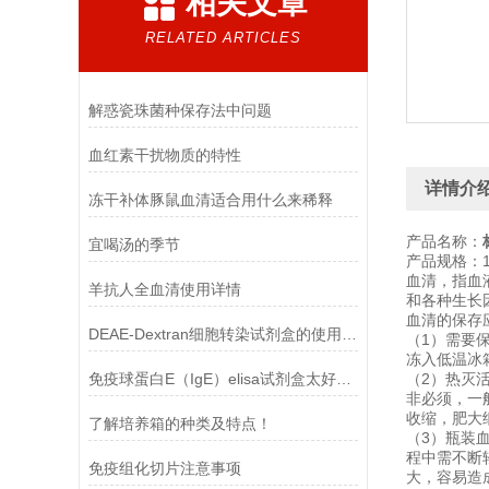
相关文章
RELATED ARTICLES
解惑瓷珠菌种保存法中问题
血红素干扰物质的特性
详情介
冻干补体豚鼠血清适合用什么来稀释
产品名称：
宜喝汤的季节
产品规格：100
血清，指血
羊抗人全血清使用详情
和各种生长
血清的保存
DEAE-Dextran细胞转染试剂盒的使用方法
（1）需要
冻入低温冰
免疫球蛋白E（IgE）elisa试剂盒太好用啦
（2）热灭活
非必须，一
收缩，肥大
了解培养箱的种类及特点！
（3）瓶装
程中需不断
免疫组化切片注意事项
大，容易造