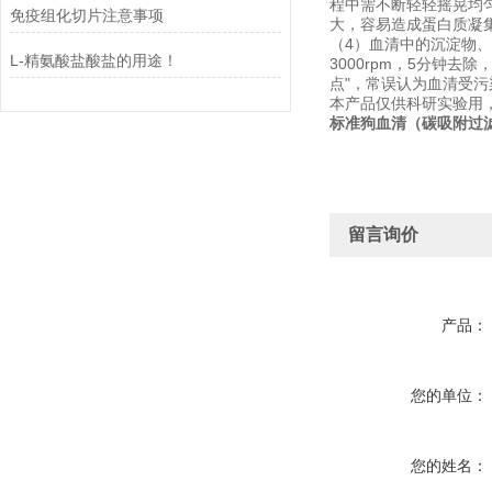
程中需不断轻轻摇晃均
免疫组化切片注意事项
大，容易造成蛋白质凝
（4）血清中的沉淀物
L-精氨酸盐酸盐的用途！
3000rpm，5分钟
点"，常误认为血清受
本产品仅供科研实验用
标准狗血清（碳吸附过
留言询价
产品：
您的单位：
您的姓名：