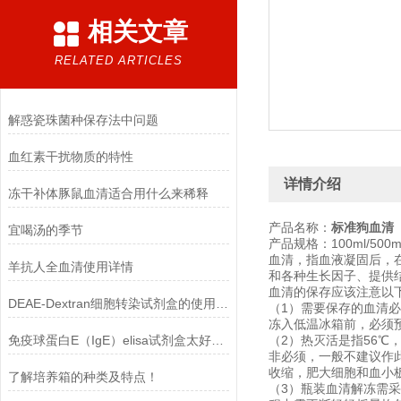
相关文章
RELATED ARTICLES
解惑瓷珠菌种保存法中问题
血红素干扰物质的特性
详情介绍
冻干补体豚鼠血清适合用什么来稀释
产品名称：
标准狗血清
宜喝汤的季节
产品规格：100ml/500ml/
血清，指血液凝固后，
羊抗人全血清使用详情
和各种生长因子、提供
血清的保存应该注意以
DEAE-Dextran细胞转染试剂盒的使用方法
（1）需要保存的血清必
冻入低温冰箱前，必须
免疫球蛋白E（IgE）elisa试剂盒太好用啦
（2）热灭活是指56℃，
非必须，一般不建议作
收缩，肥大细胞和血小
了解培养箱的种类及特点！
（3）瓶装血清解冻需采