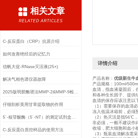
相关文章
RELATED ARTICLES
C-反应蛋白（CRP）抗原介绍
如何改善绝经后的记忆力
详情介绍
信帆大促-RNase灭活液(25×)
产品名称：
优级新生牛
解决气相色谱仪器故障
产品规格：100ml/500ml/
血清，指血液凝固后，
2025版明胶酶谱法MMP-2&MMP-9检测试剂盒介绍
和各种生长因子、提供
血清的保存应该注意以
仔细剖析英用甘草提取物的作用
（1）需要保存的血清必
冻入低温冰箱前，必须
5´-核苷酸酶（5´-NT）的测定试剂盒的注意点
（2）热灭活是指56℃，
非必须，一般不建议作
收缩，肥大细胞和血小
C-反应蛋白质控样品的使用方法
（3）瓶装血清解冻需采