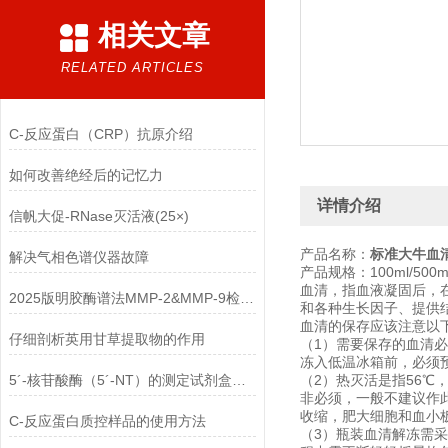
相关文章
RELATED ARTICLES
C-反应蛋白（CRP）抗原介绍
如何改善绝经后的记忆力
详情介绍
信帆大促-RNase灭活液(25×)
产品名称：
标准大牛血
解决气相色谱仪器故障
产品规格：100ml/500ml/
血清，指血液凝固后，
2025版明胶酶谱法MMP-2&MMP-9检测试剂盒介绍
和各种生长因子、提供
血清的保存应该注意以
仔细剖析英用甘草提取物的作用
（1）需要保存的血清必
冻入低温冰箱前，必须
5´-核苷酸酶（5´-NT）的测定试剂盒的注意点
（2）热灭活是指56℃，
非必须，一般不建议作
收缩，肥大细胞和血小
C-反应蛋白质控样品的使用方法
（3）瓶装血清解冻需采