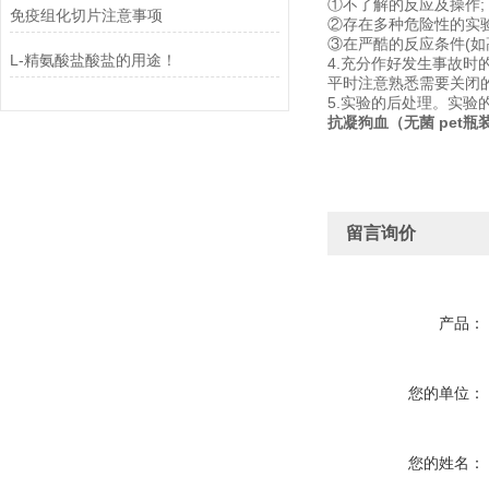
①不了解的反应及操作;
免疫组化切片注意事项
②存在多种危险性的实验
③在严酷的反应条件(如
L-精氨酸盐酸盐的用途！
4.充分作好发生事故时
平时注意熟悉需要关闭
5.实验的后处理。实
抗凝狗血（无菌 pet瓶
留言询价
产品：
您的单位：
您的姓名：