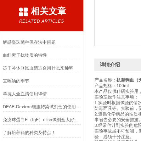
相关文章
RELATED ARTICLES
解惑瓷珠菌种保存法中问题
血红素干扰物质的特性
详情介绍
冻干补体豚鼠血清适合用什么来稀释
产品名称：
抗凝狗血（无
宜喝汤的季节
产品规格：100ml
本产品仅供科研实验用
羊抗人全血清使用详情
实验室操作注意事项：
1.实验时根据试验的
DEAE-Dextran细胞转染试剂盒的使用方法
防毒面具等。实验前，
2.遵循化学药品的性
免疫球蛋白E（IgE）elisa试剂盒太好用啦
事省去必要的安全措施
3.经常估计到实验的危
实验事故虽不可预测，
了解培养箱的种类及特点！
验，必须十分注意。