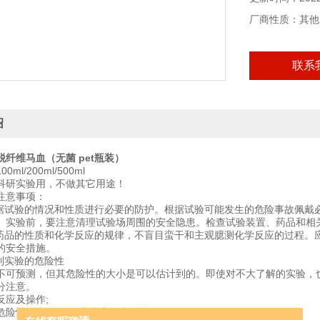
厂商性质：其他
联系
绍
脱纤维马血（无菌 pet瓶装）
ml/200ml/500ml
科研实验用，不做其它用途！
注意事项：
根据试验的情况和性质进行必要的防护。根据试验可能发生的危险事故佩戴
。实验前，要注意清理试验场周围的安全隐患。检查试验装置、药品和相
学药品的性质和化学反应的规律，不盲目蛮干和主观臆测化学反应的过程。
的安全措施。
计到实验的危险性
不可预测，但其危险性的大小是可以估计到的。即使对不大了解的实验，
分注意。
反应及操作;
危险性的实验(如发生火灾、毒气等);