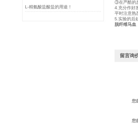
③在严酷的
L-精氨酸盐酸盐的用途！
4.充分作
平时注意熟
5.实验的
脱纤维马血（
留言询
您
您