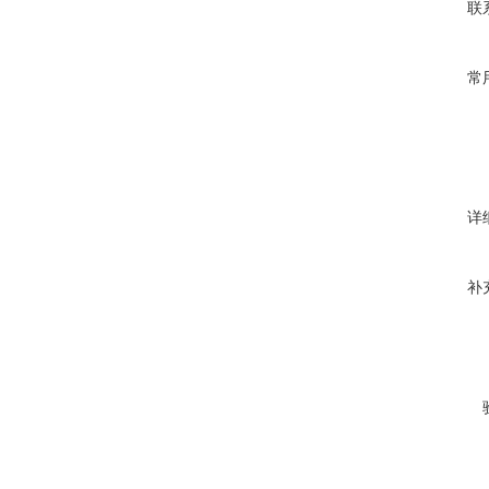
联
常
详
补