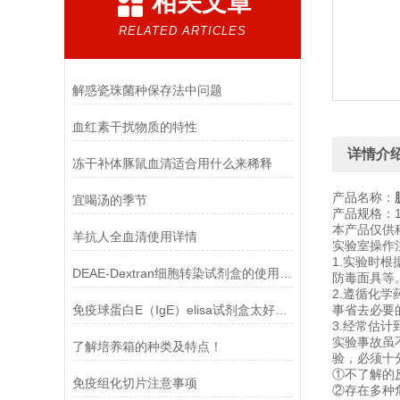
相关文章
RELATED ARTICLES
解惑瓷珠菌种保存法中问题
血红素干扰物质的特性
详情介
冻干补体豚鼠血清适合用什么来稀释
产品名称：
宜喝汤的季节
产品规格：100
本产品仅供
羊抗人全血清使用详情
实验室操作
1.实验时
DEAE-Dextran细胞转染试剂盒的使用方法
防毒面具等
2.遵循化
免疫球蛋白E（IgE）elisa试剂盒太好用啦
事省去必要
3.经常估
实验事故虽
了解培养箱的种类及特点！
验，必须十
①不了解的
免疫组化切片注意事项
②存在多种