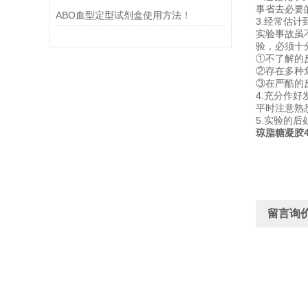
事省去必要
ABO血型定型试剂盒使用方法！
3.经常估
实验事故虽
验，必须十
①不了解的
②存在多种
③在严酷的
4.充分作
平时注意熟
5.实验的
琼脂糖凝胶4
留言询