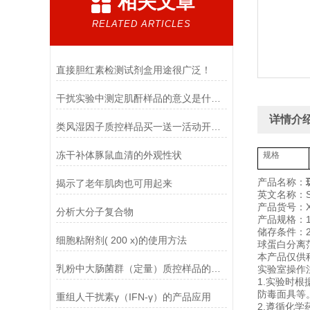
相关文章
RELATED ARTICLES
直接胆红素检测试剂盒用途很广泛！
干扰实验中测定肌酐样品的意义是什么？
详情介
类风湿因子质控样品买一送一活动开始啦
冻干补体豚鼠血清的外观性状
规格
产品名称：
揭示了老年肌肉也可用起来
英文名称：Sep
产品货号：XF
分析大分子复合物
产品规格：1
储存条件：2
细胞粘附剂( 200 x)的使用方法
球蛋白分离范
本产品仅供
乳粉中大肠菌群（定量）质控样品的使用说明
实验室操作
1.实验时
防毒面具等
重组人干扰素γ（IFN-γ）的产品应用
2.遵循化