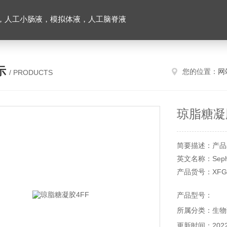
，人工小肠液，模拟体液，人工脑脊液
示
您的位置：
网
/ PRODUCTS
琼脂糖凝
简要描述：产品
英文名称：Sepha
产品货号：XFG2
产品规格：100m
产品型号：
储存条件：2～
所属分类：生物
本产品仅供科研
更新时间：2022-