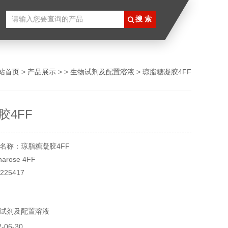
站首页
>
产品展示
> >
生物试剂及配置溶液
> 琼脂糖凝胶4FF
胶4FF
名称：琼脂糖凝胶4FF
rose 4FF
25417
l
8℃
试剂及配置溶液
实验用，不做其它用途！
06-30