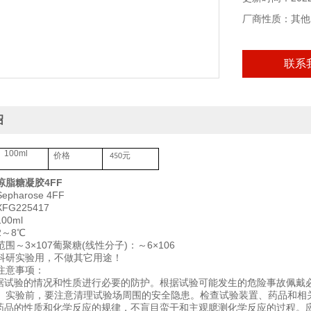
厂商性质：其他
联系
绍
100ml
价格
元
450
琼脂糖凝胶4FF
harose 4FF
G225417
00ml
～8℃
围～3×107葡聚糖(线性分子)：～6×106
科研实验用，不做其它用途！
注意事项：
根据试验的情况和性质进行必要的防护。根据试验可能发生的危险事故佩戴
。实验前，要注意清理试验场周围的安全隐患。检查试验装置、药品和相
学药品的性质和化学反应的规律，不盲目蛮干和主观臆测化学反应的过程。