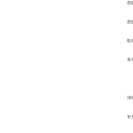
您
您
联
常
详
补