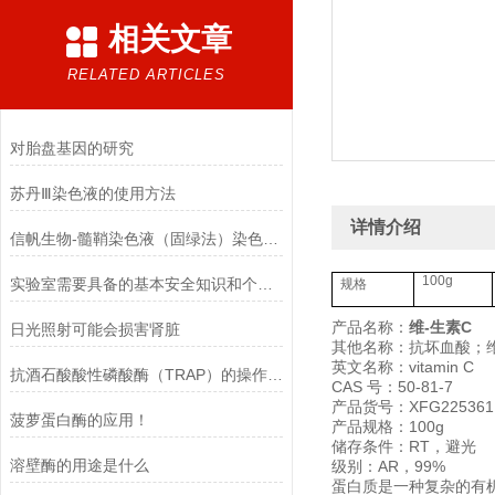
相关文章
RELATED ARTICLES
对胎盘基因的研究
苏丹Ⅲ染色液的使用方法
详情介绍
信帆生物-髓鞘染色液（固绿法）染色结果
100g
实验室需要具备的基本安全知识和个人防护！
规格
产品名称：
维-生素C
日光照射可能会损害肾脏
其他名称：抗坏血酸；维
英文名称：vitamin C
抗酒石酸酸性磷酸酶（TRAP）的操作步骤
CAS 号：50-81-7
产品货号：XFG225361
菠萝蛋白酶的应用！
产品规格：100g
储存条件：RT，避光
溶壁酶的用途是什么
级别：AR，99%
蛋白质是一种复杂的有机