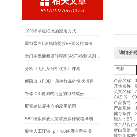
相关文章
RELATED ARTICLES
10%绵羊红细胞的应用方式
重组蛋白L琼脂糖凝胶FF预装柱举例使用
详情介
天门冬氨酸氨基转移酶(AST)检测试剂盒(赖氏微板法)的参考范围
分析《无机及分析化学》课程
规格
产品名称：
便隐血（FOB）质控样品的性状指标
其他名称：
英文名称：Albu
补体 C3 检测试剂盒的组成成份
CAS 号：900
产品货号：XF
肝素钠抗凝牛血的应用范围
产品规格：1
储存条件：2
SBF模拟体液无菌溶液多种规格详细说明
级别：BR，
本产品仅供
蛋白质是一
酸性人工汗液, pH 4.0使用注意事项
肽链组成的