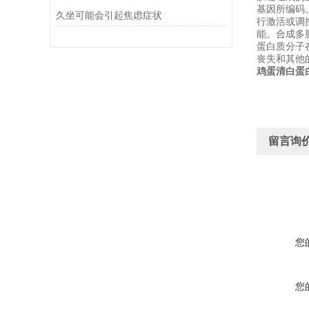
基因所编码
久坐可能会引起焦虑症状
行激活或调
能。合成多
蛋白质分子
丧失和其他
鸡蛋清白蛋
留言询
您
您