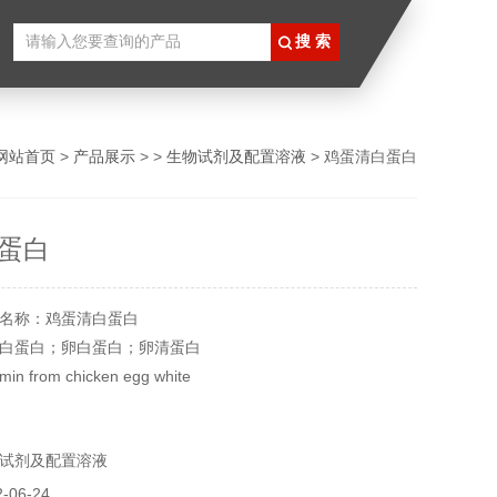
网站首页
>
产品展示
> >
生物试剂及配置溶液
> 鸡蛋清白蛋白
蛋白
名称：鸡蛋清白蛋白
白蛋白；卵白蛋白；卵清蛋白
 from chicken egg white
59-1
25339
试剂及配置溶液
g
8℃
06-24