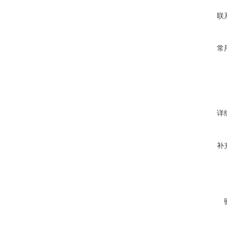
联
常
详
补