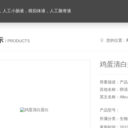
，人工小肠液，模拟体液，人工脑脊液
示
您的位置：
/ PRODUCTS
鸡蛋清白
简要描述：产品
其他名称：卵清
英文名称：Albumin
CAS 号：9006-
产品型号：
产品货号：XFG2
所属分类：生物
产品规格：100
储存条件：2～
更新时间：2022-