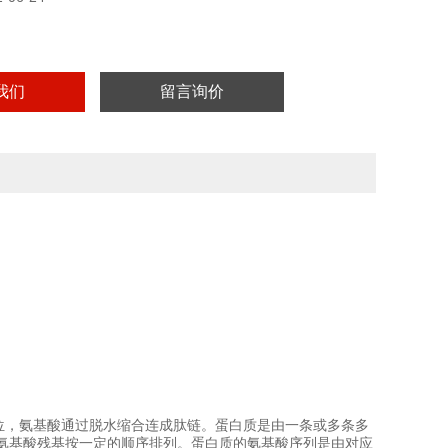
实验用，不做其它用途！
我们
留言询价
单位，氨基酸通过脱水缩合连成肽链。蛋白质是由一条或多条多
种氨基酸残基按一定的顺序排列。蛋白质的氨基酸序列是由对应