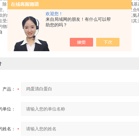
。除了遗传密码所编码的20种基本氨基酸，在蛋白质中，某些氨基酸残
控。多个蛋白质可以一起，往往是通过结合在一起形成稳定的蛋白质复合
欢迎您！
肽的细胞器是细胞质中糙面型内质网上的核糖体。蛋白质的不同在于其氨
来自局域网的朋友！有什么可以帮
在受到外界的一些物理和化学因素的影响后，分子的肽链虽不裂解，但其
助您的吗？
的物理、化学性质的变化，这一现象称为蛋白质的变性。
白
价
产品：
的单位：
的姓名：