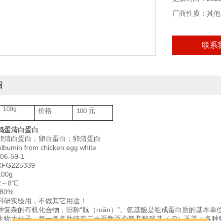
本产品仅供科研
厂商性质：其他
联系
绍
100g
价格
元
100
鸡蛋清白蛋白
卵清白蛋白；卵白蛋白；卵清蛋白
min from chicken egg white
6-59-1
G225339
00g
～8℃
80%
科研实验用，不做其它用途！
种复杂的有机化合物，旧称“朊（ruǎn）"。氨基酸是组成蛋白质的基本
生物大分子，每一条多肽链有二十至数百个氨基酸残基（-R）不等；各