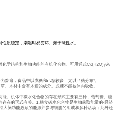
时性质稳定，潮湿时易变坏。溶于碱性水。
谱化学结构和生物功能的有机化合物。可用通式Cx(H2O)y来
为普遍，食品中以戊糖和己糖较多，尤以己糖分布*。
稻草、木材中含有木糖的成分。戊糖不能被体内吸收。
功能。机体中碳水化合物的存在形式主要有三种，葡萄糖、糖
存在的形式有关。1.膳食碳水化合物是生物获取能量的-经济
维持大脑功能必须的能源并参与细胞的组成和多种活动；此外还
。