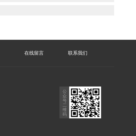
在线留言
联系我们
公
众
号
二
维
码