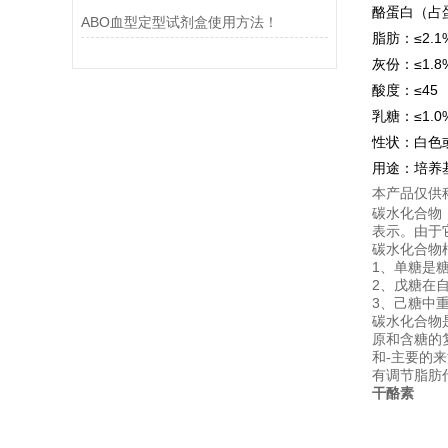
酪蛋白（占蛋
ABO血型定型试剂盒使用方法！
脂肪：≤2.1
灰份：≤1.8
酸度：≤45
乳糖：≤1.0
性状：白色
用途：培养
本产品仅供
碳水化合物（
表示。由于
碳水化合物
1、单糖是
2、戊糖在
3、己糖中
碳水化合物
原和含糖的
和-主要的
有调节脂肪
干酪素