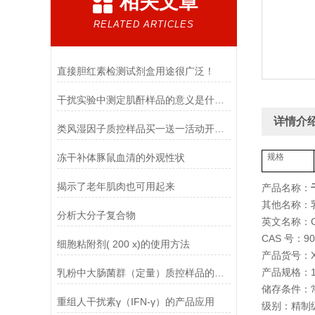
相关文章
RELATED ARTICLES
直接胆红素检测试剂盒用途很广泛！
干扰实验中测定肌酐样品的意义是什么？
详情介
类风湿因子质控样品买一送一活动开始啦
冻干补体豚鼠血清的外观性状
规格
揭示了老年肌肉也可用起来
产品名称：
其他名称：
分析大分子复合物
英文名称：Ca
CAS 号：900
细胞粘附剂( 200 x)的使用方法
产品货号：XF
产品规格：1
乳粉中大肠菌群（定量）质控样品的使用说明
储存条件：
重组人干扰素γ（IFN-γ）的产品应用
级别：精制