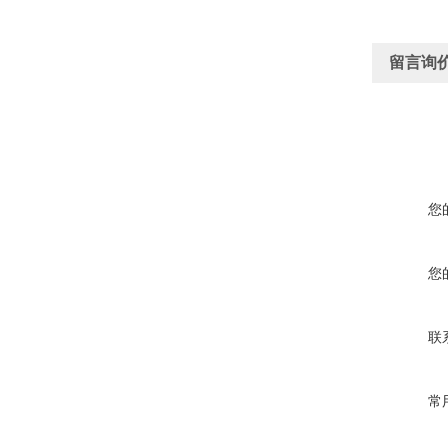
留言询
您
您
联
常