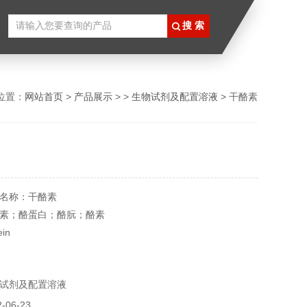
位置：
网站首页
>
产品展示
> >
生物试剂及配置溶液
> 干酪素
名称：干酪素
素；酪蛋白；酪朊；酪素
in
71-9
25334
试剂及配置溶液
g
06-23