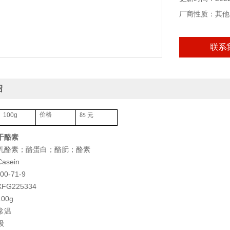
本产品仅供科研
厂商性质：其他
联系
绍
100g
元
价格
85
干酪素
乳酪素；酪蛋白；酪朊；酪素
sein
0-71-9
G225334
00g
常温
级