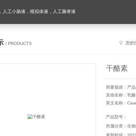
，人工小肠液，模拟体液，人工脑脊液
示
您的
/ PRODUCTS
干酪素
简要描述：产品
其他名称：乳酪
英文名称：Case
CAS 号：9000-
产品型号：
产品货号：XFG2
所属分类：生物
产品规格：100
储存条件：常温
更新时间：2022-