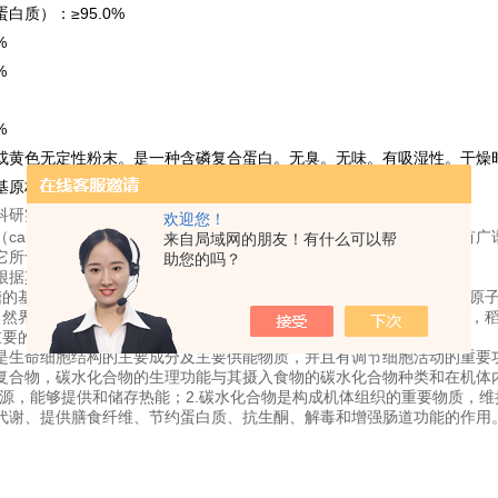
白质）：≥95.0%
%
%
%
或黄色无定性粉末。是一种含磷复合蛋白。无臭。无味。有吸湿性。干燥
基原材料。
科研实验用，不做其它用途！
欢迎您！
carbohydrate）是由碳、氢和氧三种元素组成，自然界存在多、具有广
来自局域网的朋友！有什么可以帮
它所含的氢氧的比例为二比一，和水一样，故称为碳水化合物。
助您的吗？
根据其能否水解和水解后的生成物可分为下述三类：
糖的基本单位，不能再行水解。自然界中的单糖以四个、五个或六个碳原子
自然界中大都以形成多糖的成分而存在，如阿拉伯糖存在于半纤维素中，
重要的有三种：葡萄糖、果糖、半乳糖。
是生命细胞结构的主要成分及主要供能物质，并且有调节细胞活动的重要
复合物，碳水化合物的生理功能与其摄入食物的碳水化合物种类和在机体内
来源，能够提供和储存热能；2.碳水化合物是构成机体组织的重要物质，
代谢、提供膳食纤维、节约蛋白质、抗生酮、解毒和增强肠道功能的作用