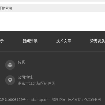
干酪素钠
示
新闻资讯
技术文章
荣誉资质
传真
公司地址
南京市江北新区研创园
CP备16008122号-4
sitemap.xml
管理登陆
技术支持：
化工仪器网