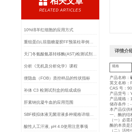
相关文章
RELATED ARTICLES
10%绵羊红细胞的应用方式
重组蛋白L琼脂糖凝胶FF预装柱举例使用
详情介
天门冬氨酸氨基转移酶(AST)检测试剂盒(赖氏微板法)的参考范围
分析《无机及分析化学》课程
规格
产品名称：
便隐血（FOB）质控样品的性状指标
英文名称：P
CAS 号：900
补体 C3 检测试剂盒的组成成份
产品货号：YX
产品规格：
肝素钠抗凝牛血的应用范围
储存条件：-
本产品仅供
SBF模拟体液无菌溶液多种规格详细说明
一、酶的结
（一）必需
酶的本质是
酸性人工汗液, pH 4.0使用注意事项
（二）活性