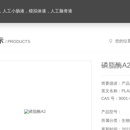
，人工小肠液，模拟体液，人工脑脊液
示
您的位
/ PRODUCTS
磷脂酶A
简要描述：产品
英文名称：PLA
CAS 号：9001-
产品货号：YX22
产品型号：
产品规格：1毫
所属分类：生物
储存条件：-20
本产品仅供科研
更新时间：2022-