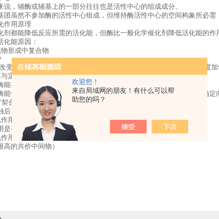
来说，辅酶或辅基上的一部分往往也是活性中心的组成成分。
基团虽然不参加酶的活性中心组成，但维持酶活性中心的空间构象所必需
化作用原理
化剂都能降低反应所需的活化能，但酶比一般化学催化剂降低活化能的作
活化能原因：
底物形成中复合物
P
，改变原来的化学反应途径，从而降低酶促反应活化能，使化学反应速度加
与定向作用 P42
欢迎您！
酶能与底物相互靠近，使底物进入酶的活性中心。
来自局域网的朋友！有什么可以帮
酶能使靠近活性中心的底物分子的反应集团与就酶的催化基团取得正确定
助您的吗？
“契合"
触后，酶和底物发生“变形"，使两者彼此互补“契合"。
化作用
用是有机反应中普遍-有效的催化机制。
化作用
很高的共价中间物）