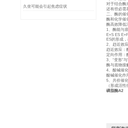
对于结合酶
久坐可能会引起焦虑症状
还有些必需
二、酶的催
酶和化学催
酶高效降低
1、酶能与
E+S ES E+
ES的形成
2、趋近效应
趋近效应：
定向作用：
3、“变形"与
酶与底物接
4、酸碱催
酸碱催化作
5、共价催
（形成活性
磷脂酶A2