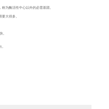
，称为酶活性中心以外的必需基团。
用要大得多。
快。
向。