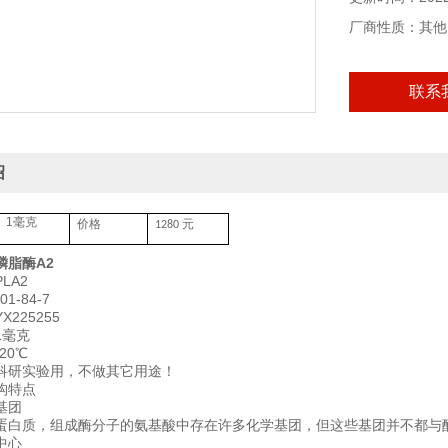
厂商性质：其他
联系
绍
1毫克
价格
元
1280
磷脂酶A2
LA2
1-84-7
225255
1毫克
20℃
科研实验用，不做其它用途！
构特点
基团
蛋白质，组成酶分子的氨基酸中存在许多化学基团，但这些基团并不都与
中心