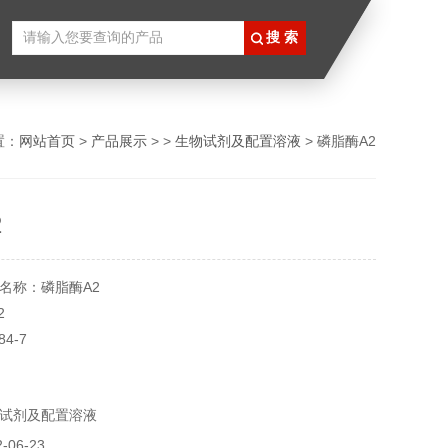
置：
网站首页
>
产品展示
> >
生物试剂及配置溶液
> 磷脂酶A2
2
名称：磷脂酶A2
2
84-7
5255
克
试剂及配置溶液
℃
实验用，不做其它用途！
06-23