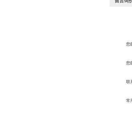
留言询
您
您
联
常