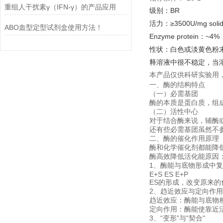
重组人干扰素γ（IFN-γ）的产品应用
级别：BR
活力：≥3500U/mg soli
ABO血型定型试剂盒使用方法！
Enzyme protein：~4%
性状：白色或淡黄色粉末。对
释溶液中很不稳定，当溶
本产品仅供科研实验用
一、酶的结构特点
（一）必需基团
酶的本质是蛋白质，组
（二）活性中心
对于结合酶来说，辅酶
还有些必需基团虽然不
二、酶的催化作用原理
酶和化学催化剂都能降
酶高效降低活化能原因
1、酶能与底物形成中
E+S ES E+P
ES的形成，改变原来
2、趋近效应与定向作用 
趋近效应：酶能与底物
定向作用：酶能使靠近
3、“变形"与“契合"