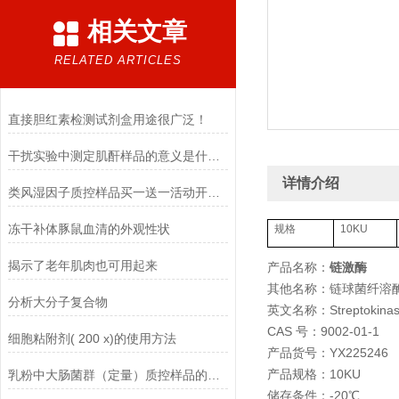
相关文章
RELATED ARTICLES
直接胆红素检测试剂盒用途很广泛！
干扰实验中测定肌酐样品的意义是什么？
详情介绍
类风湿因子质控样品买一送一活动开始啦
冻干补体豚鼠血清的外观性状
规格
10KU
揭示了老年肌肉也可用起来
产品名称：
链激酶
其他名称：链球菌纤溶
分析大分子复合物
英文名称：Streptokina
CAS 号：9002-01-1
细胞粘附剂( 200 x)的使用方法
产品货号：YX225246
产品规格：10KU
乳粉中大肠菌群（定量）质控样品的使用说明
储存条件：-20℃