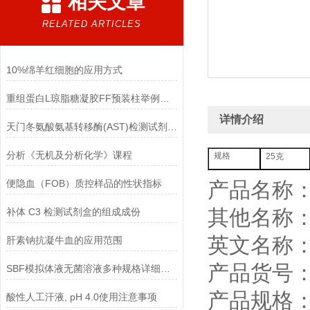
相关文章
RELATED ARTICLES
10%绵羊红细胞的应用方式
重组蛋白L琼脂糖凝胶FF预装柱举例使用
详情介绍
天门冬氨酸氨基转移酶(AST)检测试剂盒(赖氏微板法)的参考范围
分析《无机及分析化学》课程
25克
规格
便隐血（FOB）质控样品的性状指标
产品名称
其他名称
补体 C3 检测试剂盒的组成成份
英文名称：Fl
肝素钠抗凝牛血的应用范围
产品货号：Y
SBF模拟体液无菌溶液多种规格详细说明
产品规格：
酸性人工汗液, pH 4.0使用注意事项