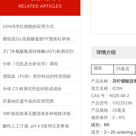
RELATED ARTICLES
10%绵羊红细胞的应用方式
重组蛋白L琼脂糖凝胶FF预装柱举例使用
天门冬氨酸氨基转移酶(AST)检测试剂盒(赖氏微板法)的参考范围
详情介绍
分析《无机及分析化学》课程
规格
25毫克
便隐血（FOB）质控样品的性状指标
产品名称：
异柠檬酸脱
英文名称：ICDH
补体 C3 检测试剂盒的组成成份
CAS 号：9028-48-2
肝素钠抗凝牛血的应用范围
产品货号：YX225196
产品规格：25毫克
SBF模拟体液无菌溶液多种规格详细说明
储存条件：2～8℃
级别：BR
酸性人工汗液, pH 4.0使用注意事项
活力：3～20 units/mg prote