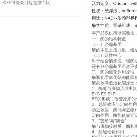
久坐可能会引起焦虑症状
活力定义：One unit will con
性状：悬浮液，buffered a
用途：NAD+-依赖型
异
酶学性质、亚基组成、
本产品仅供科研实验用
一、酶的结构特点
（一）必需基团
酶的本质是蛋白质，组
（二）活性中心
对于结合酶来说，辅酶
还有些必需基团虽然不
二、酶的催化作用原理
酶和化学催化剂都能降
酶高效降低活化能原因
1、酶能与底物形成中
E+S ES E+P
ES的形成，改变原来
2、趋近效应与定向作用 
趋近效应：酶能与底物
定向作用：酶能使靠近
3、“变形"与“契合"
酶与底物接触后，酶和底
4、酸碱催化作用