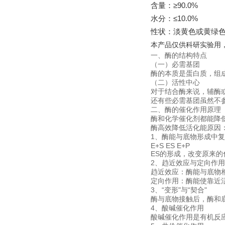
含量：≥90.0%
水分：≤10.0%
性状：淡黄色或黄绿色
本产品仅供科研实验用
一、酶的结构特点
（一）必需基团
酶的本质是蛋白质，组
（二）活性中心
对于结合酶来说，辅酶
还有些必需基团虽然不
二、酶的催化作用原理
酶和化学催化剂都能降
酶高效降低活化能原因
1、酶能与底物形成中
E+S ES E+P
ES的形成，改变原来
2、趋近效应与定向作用 
趋近效应：酶能与底物
定向作用：酶能使靠近
3、“变形"与“契合"
酶与底物接触后，酶和底
4、酸碱催化作用
酸碱催化作用是有机反