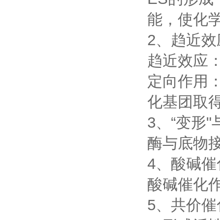
能，使化
2、趋近效
趋近效应
定向作用
化基团取
3、“变形"
酶与底物接
4、酸碱催
酸碱催化
5、共价催