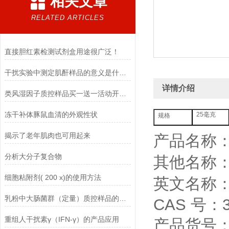
相关文章
RELATED ARTICLES
直接胆红素检测试剂盒用途很广泛！
干扰实验中测定肌酐样品的意义是什么？
详情介绍
类风湿因子质控样品买一送一活动开始啦
冻干补体豚鼠血清的外观性状
25毫克
规格
揭示了老年肌肉也可用起来
产品名称
分析大分子复合物
其他名称
细胞粘附剂( 200 x)的使用方法
英文名称：Hy
乳粉中大肠菌群（定量）质控样品的使用说明
CAS 号：37
重组人干扰素γ（IFN-γ）的产品应用
产品货号：Y