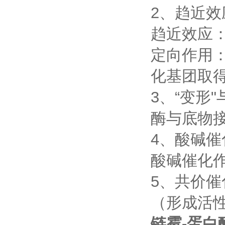
2、趋近效
趋近效应
定向作用
化基团取
3、“变形"
酶与底物接
4、酸碱催
酸碱催化
5、共价催
（形成活
链霉-蛋白