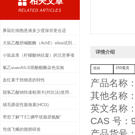
相关文章
RELATED ARTICLES
豚鼠红细胞悬液多少度保存更合适
大鼠乙酰胆碱酯酶（AchE）elisa试剂盒的检测技术
详情介绍
小鼠血浆（柠檬酸钠抗凝）的注意事项
氯乙suanAS-D萘酚酯酶染色实验
250毫克
规格
血红素干扰物质的特性
产品名称
脱氢乙酸钠快速检测卡(对比法)使用方法
其他名称
绒毛膜促性腺激素(HCG)
英文名称：P
带您了解“T3三碘甲状腺原氨酸”
CAS 号：90
凭借飞蛾的翅膀研发
产品货号：Y