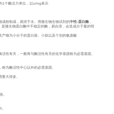
酸为1个酶活力单位，以u/mg表示
细成粉制成，易溶于水。用微生物生物试剂的
中性-蛋白酶
，
～9，是微生物蛋白酶中不稳定的酶，易自溶，会造成分子量的明
其产物为小分子的蛋白胨、小肽以及个别的氨基酸
酶活性有关，一般将与酶活性有关的化学基团称为必需基团。
，称为酶活性中心以外的必需基团。
用要大得多。
快。
向。