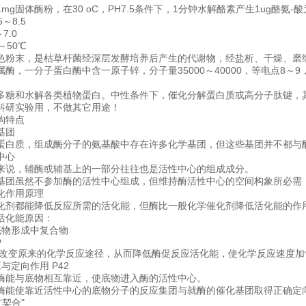
mg固体酶粉，在30 oC，PH7.5条件下，1分钟水解酪素产生1ug酪氨-
～8.5
7.0
～50℃
色粉末，是枯草杆菌经深层发酵培养后产生的代谢物，经盐析、干燥、磨
属酶，一分子蛋白酶中含一原子锌，分子量35000～40000，等电点8
多糖和水解各类植物蛋白。中性条件下，催化分解蛋白质或高分子肽键，
科研实验用，不做其它用途！
构特点
基团
蛋白质，组成酶分子的氨基酸中存在许多化学基团，但这些基团并不都与
中心
来说，辅酶或辅基上的一部分往往也是活性中心的组成成分。
基团虽然不参加酶的活性中心组成，但维持酶活性中心的空间构象所必需
化作用原理
化剂都能降低反应所需的活化能，但酶比一般化学催化剂降低活化能的作
活化能原因：
底物形成中复合物
P
，改变原来的化学反应途径，从而降低酶促反应活化能，使化学反应速度加
与定向作用 P42
酶能与底物相互靠近，使底物进入酶的活性中心。
酶能使靠近活性中心的底物分子的反应集团与就酶的催化基团取得正确定
“契合"