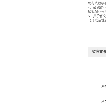
酶与底物接
4、酸碱催
酸碱催化作
5、共价催
（形成活性
留言询
您
您