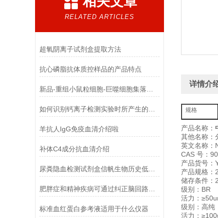
相关文章
RELATED ARTICLES
超氧阴离子试剂盒提取方法
抗心磷脂抗体质控样品的产品特点
详情介
新品-重组小鼠粒细胞-巨噬细胞集落刺激因子使用指南
如何识别钙离子检测实验时所产生的干扰物质
规格
产品名称：
羊抗人IgG免疫血清介绍啦
其他名称：
英文名称：Neut
补体C4成分抗血清介绍
CAS 号：906
产品货号：YX
尿粪隐血检测试剂盒信帆生物历史低，*！
产品规格：2
储存条件：2
肥胖症和精神疾病可通过纠正脑回路解决
级别：BR
活力：≥50un
级别：高纯
标准血红蛋白参考液适用于什么仪器
活力：≥100u