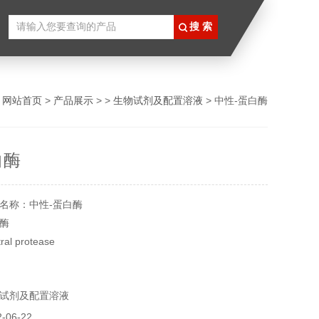
：
网站首页
>
产品展示
> >
生物试剂及配置溶液
> 中性-蛋白酶
白酶
名称：中性-蛋白酶
酶
l protease
59-1
5088
试剂及配置溶液
克
°C
06-22