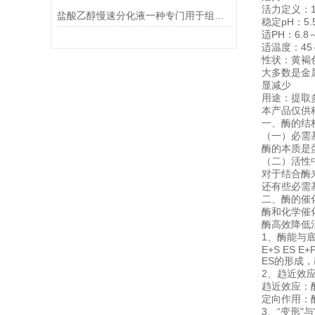
活力定义：1
盐酸乙醇慢速分化液一种专门用于组织学染色的试剂
稳定pH：5.5
适PH：6.8～
适温度：45
性状：黄褐
大多数是金
显减少
用途：提取
本产品仅供
一、酶的结
（一）必需
酶的本质是
（二）活性
对于结合酶
还有些必需
二、酶的催
酶和化学催
酶高效降低
1、酶能与
E+S ES E+
ES的形成
2、趋近效应
趋近效应：
定向作用：
3、“变形"与