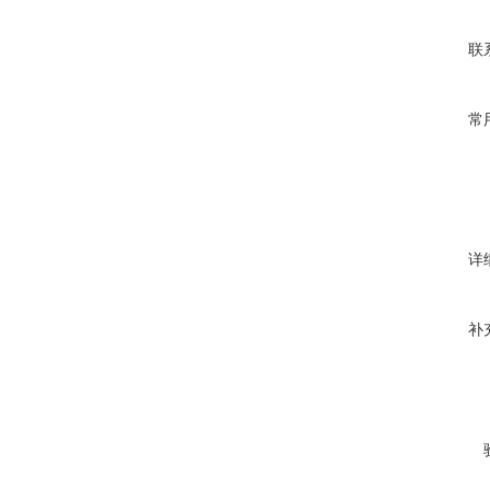
联
常
详
补