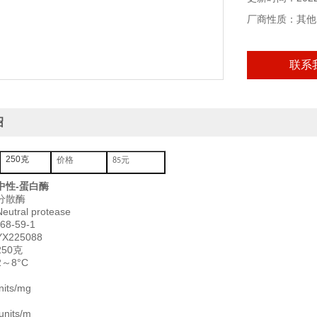
本产品仅供科研
厂商性质：其他
联系
绍
250克
价格
元
85
中性-蛋白酶
分散酶
ral protease
8-59-1
225088
50克
～8°C
its/mg
nits/m