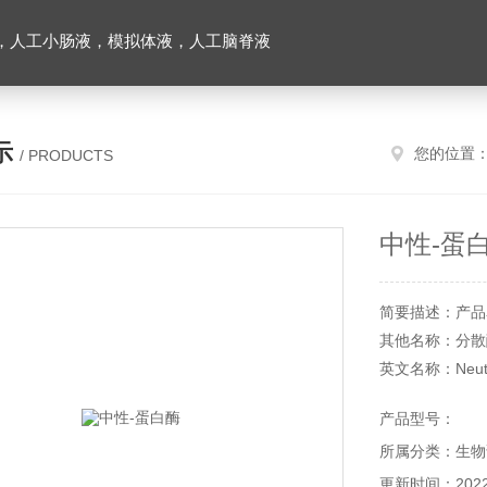
，人工小肠液，模拟体液，人工脑脊液
示
您的位置
/ PRODUCTS
中性-蛋
简要描述：产品
其他名称：分散
英文名称：Neutra
CAS 号：9068-
产品型号：
产品货号：YX22
所属分类：生物
产品规格：250
储存条件：2～8
更新时间：2022-