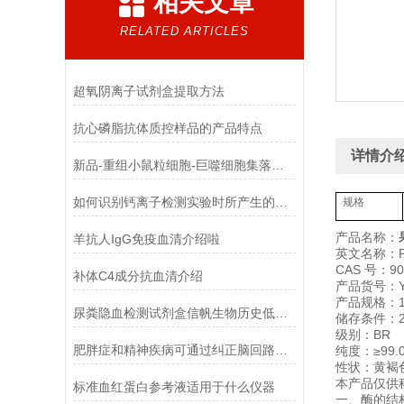
相关文章
RELATED ARTICLES
超氧阴离子试剂盒提取方法
抗心磷脂抗体质控样品的产品特点
详情介
新品-重组小鼠粒细胞-巨噬细胞集落刺激因子使用指南
如何识别钙离子检测实验时所产生的干扰物质
规格
产品名称：
羊抗人IgG免疫血清介绍啦
英文名称：Pec
CAS 号：903
补体C4成分抗血清介绍
产品货号：YX
产品规格：1
尿粪隐血检测试剂盒信帆生物历史低，*！
储存条件：2
级别：BR
肥胖症和精神疾病可通过纠正脑回路解决
纯度：≥99.
性状：黄褐
本产品仅供
标准血红蛋白参考液适用于什么仪器
一、酶的结