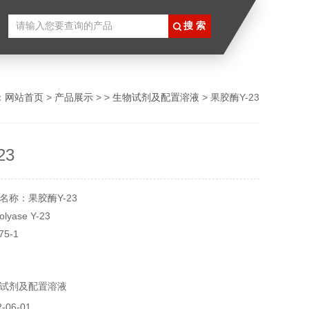
：
网站首页
>
产品展示
> >
生物试剂及配置溶液
> 果胶酶Y-23
23
名称：果胶酶Y-23
yase Y-23
75-1
5085
毫克
试剂及配置溶液
°C
实验用，不做其它用途！
06-01