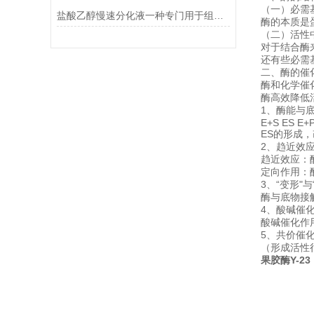
（一）必需
盐酸乙醇慢速分化液一种专门用于组织学染色的试剂
酶的本质是
（二）活性
对于结合酶
还有些必需
二、酶的催
酶和化学催
酶高效降低
1、酶能与
E+S ES E+
ES的形成
2、趋近效应
趋近效应：
定向作用：
3、“变形"与
酶与底物接
4、酸碱催
酸碱催化作
5、共价催
（形成活性
果胶酶Y-23