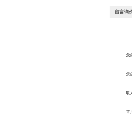
留言询
您
您
联
常