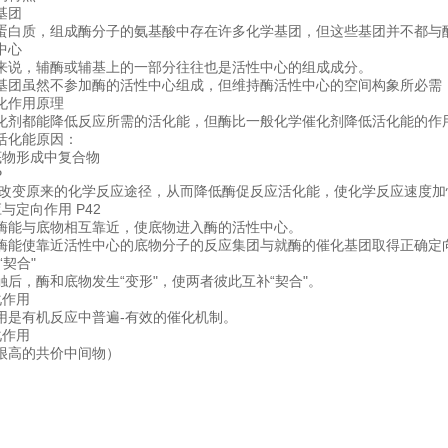
基团
蛋白质，组成酶分子的氨基酸中存在许多化学基团，但这些基团并不都与
中心
来说，辅酶或辅基上的一部分往往也是活性中心的组成成分。
基团虽然不参加酶的活性中心组成，但维持酶活性中心的空间构象所必需
化作用原理
化剂都能降低反应所需的活化能，但酶比一般化学催化剂降低活化能的作
活化能原因：
底物形成中复合物
P
，改变原来的化学反应途径，从而降低酶促反应活化能，使化学反应速度加
与定向作用 P42
酶能与底物相互靠近，使底物进入酶的活性中心。
酶能使靠近活性中心的底物分子的反应集团与就酶的催化基团取得正确定
“契合"
触后，酶和底物发生“变形"，使两者彼此互补“契合"。
化作用
用是有机反应中普遍-有效的催化机制。
化作用
很高的共价中间物）