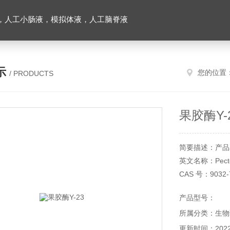
，人工小肠液，模拟体液，人工脑脊液
示
您的位置
/ PRODUCTS
果胶酶Y-
简要描述：产品
英文名称：Pectol
CAS 号：9032-
产品货号：YX22
产品型号：
产品规格：100
所属分类：生物
储存条件：2～8
本产品仅供科研
更新时间：2022-