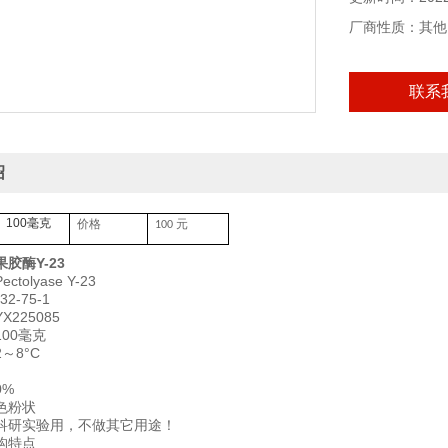
厂商性质：其他
联系
绍
100毫克
价格
元
100
果胶酶Y-23
tolyase Y-23
2-75-1
225085
00毫克
～8°C
0%
色粉状
科研实验用，不做其它用途！
构特点