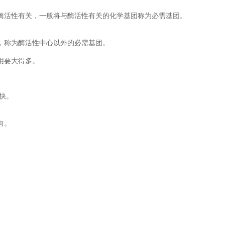
酶活性有关，一般将与酶活性有关的化学基团称为必需基团。
，称为酶活性中心以外的必需基团。
用要大得多。
快。
向。