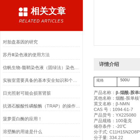
相关文章
RELATED ARTICLES
对胎盘基因的研究
苏丹Ⅲ染色液的使用方法
详情介绍
信帆生物-髓鞘染色液（固绿法）染色结果
实验室需要具备的基本安全知识和个人防护！
500U
规格
产品名称：
β-烟酰-胺
日光照射可能会损害肾脏
其他名称：烟酰-胺单核
英文名称：β-NMN
抗酒石酸酸性磷酸酶（TRAP）的操作步骤
CAS 号：1094-61-7
产品货号：YX225080
菠萝蛋白酶的应用！
产品规格：100毫克
储存条件：-20℃
溶壁酶的用途是什么
分子式: C11H15N2O8P
分子量: 334.22