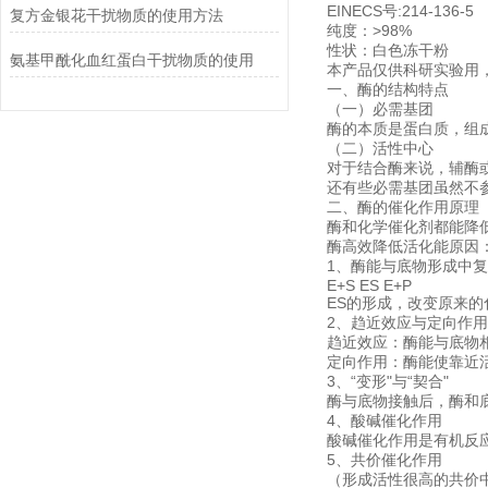
EINECS号:214-136-5
复方金银花干扰物质的使用方法
纯度：>98%
性状：白色冻干粉
氨基甲酰化血红蛋白干扰物质的使用
本产品仅供科研实验用
一、酶的结构特点
（一）必需基团
酶的本质是蛋白质，组
（二）活性中心
对于结合酶来说，辅酶
还有些必需基团虽然不
二、酶的催化作用原理
酶和化学催化剂都能降
酶高效降低活化能原因
1、酶能与底物形成中
E+S ES E+P
ES的形成，改变原来
2、趋近效应与定向作用 
趋近效应：酶能与底物
定向作用：酶能使靠近
3、“变形"与“契合"
酶与底物接触后，酶和底
4、酸碱催化作用
酸碱催化作用是有机反
5、共价催化作用
（形成活性很高的共价