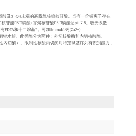
磷酸及
末端的寡脱氧核糖核苷酸。当有一价锰离子存在
3ˊ-OH
二核苷酸
磷酸
寡聚核苷酸
磷酸适
。吸光系数
5′
+
5′
pH 7.8
剂有
和十二烷基*。可加
钙
EDTA
5mmol/L
(Ca2+)
酯键水解。此类酶分为两种：外切核酸酶和内切核酸酶。
性内切酶）。限制性核酸内切酶对特定碱基序列有识别能力，