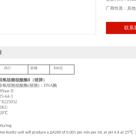
本产品仅供科研
厂商性质：其他
联系
绍
2KU
价格
元
830
脱氧核糖核酸酶Ⅱ（猪脾）
氧细胞核酸酶(猪胰)；DNA酶
se II
5-64-3
225032
2KU
20℃
00u/mg
ne Kunitz unit will produce a ΔA260 of 0.001 per min per mL at pH 4.6 at 25℃