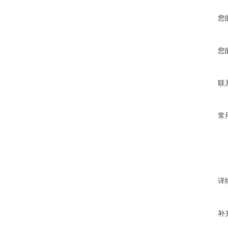
您
您
联
常
详
补