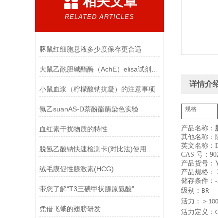
相关文章
RELATED ARTICLES
豚鼠红细胞悬液多少度保存更合适
大鼠乙酰胆碱酯酶（AchE）elisa试剂盒的检测技术
详情介
小鼠血浆（柠檬酸钠抗凝）的注意事项
氯乙suanAS-D萘酚酯酶染色实验
规格
产品名称：
血红素干扰物质的特性
其他名称：除
英文名称：DNa
脱氢乙酸钠快速检测卡(对比法)使用方法
CAS 号：902
产品货号：YX
绒毛膜促性腺激素(HCG)
产品规格： 
储存条件：-
带您了解“T3三碘甲状腺原氨酸”
级别：
BR
活力：＞
10
凭借飞蛾的翅膀研发
活力定义：
O