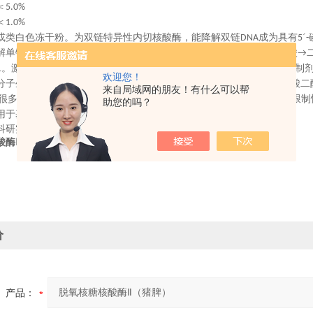
＜
5.0%
＜
1.0%
或类白色冻干粉。为双链特异性内切核酸酶，能降解双链
成为具有
DNA
5ˊ-
解单链
。溶于水，微溶于
％乙醇和丙酮。酶反应：脱氧核糖核酸
DNA
30
→
。激活剂为二价金属离子，大激活可以从镁
钙
得到。抑制
1
(Mg2+)+
(Ca2+)
欢迎您！
分子生物学研究。降解
的各种酶。这些酶使糖
磷酸酯主链上的磷酸二
DNA
-
来自局域网的朋友！有什么可以帮
很多，有些为单链特异的，有的为双链特异性的，或序列特异性（如限制
助您的吗？
用于基因操作技术中，以构建人工克隆。
科研实验用，不做其它用途！
酸酶Ⅱ（猪脾）
价
产品：