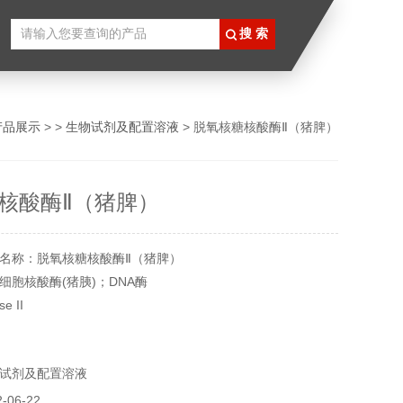
产品展示
> >
生物试剂及配置溶液
> 脱氧核糖核酸酶Ⅱ（猪脾）
核酸酶Ⅱ（猪脾）
名称：脱氧核糖核酸酶Ⅱ（猪脾）
细胞核酸酶(猪胰)；DNA酶
 II
64-3
5032
试剂及配置溶液
U
℃
06-22