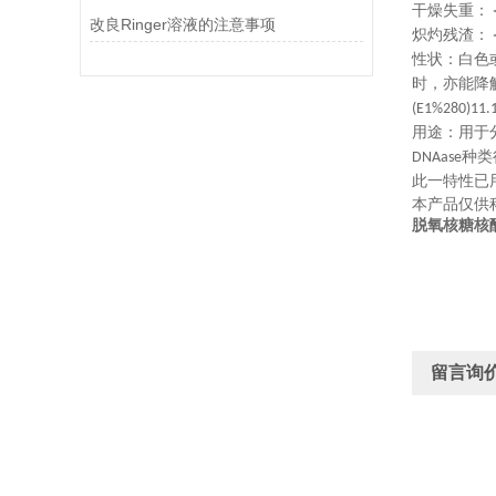
干燥失重：
改良Ringer溶液的注意事项
炽灼残渣：
性状：白色
时，亦能降
(E1%280)11.
用途：用于
种类
DNAase
此一特性已
本产品仅供
脱氧核糖核
留言询