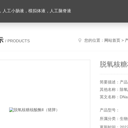
，人工小肠液，模拟体液，人工脑脊液
示
您的位置：
网站首页
>
/ PRODUCTS
脱氧核糖
简要描述：产品
其他名称：除氧
英文名称：DNase
CAS 号：9025-
产品型号：
产品货号：YX22
所属分类：生物
产品规格： 2K
储存条件：-20
更新时间：2022-