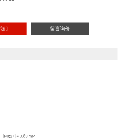
实验用，不做其它用途！
我们
留言询价
；
[Mg2+] = 0.83 mM