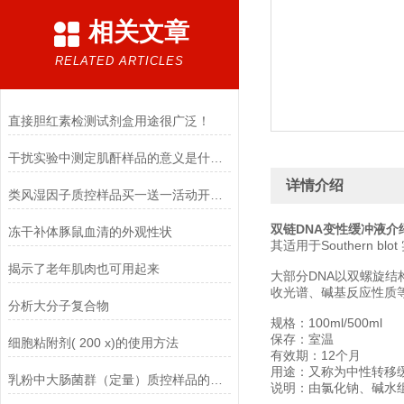
相关文章
RELATED ARTICLES
直接胆红素检测试剂盒用途很广泛！
干扰实验中测定肌酐样品的意义是什么？
详情介绍
类风湿因子质控样品买一送一活动开始啦
双链DNA变性缓冲液介
冻干补体豚鼠血清的外观性状
其适用于Southern
揭示了老年肌肉也可用起来
大部分DNA以双螺旋结
收光谱、碱基反应性质等
分析大分子复合物
规格：100ml/500ml
保存：室温
细胞粘附剂( 200 x)的使用方法
有效期：12个月
用途：又称为中性转移
乳粉中大肠菌群（定量）质控样品的使用说明
说明：由氯化钠、碱水