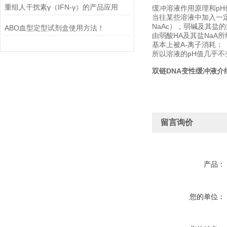
重组人干扰素γ（IFN-γ）的产品应用
缓冲溶液作用原理和pH
当往某些溶液中加入一
NaAc），弱碱及其盐的
ABO血型定型试剂盒使用方法！
由弱酸HA及其盐NaA
基本上被A-离子消耗：
所以溶液的pH值几乎不
双链DNA变性缓冲液介
留言询价
产品：
您的单位：