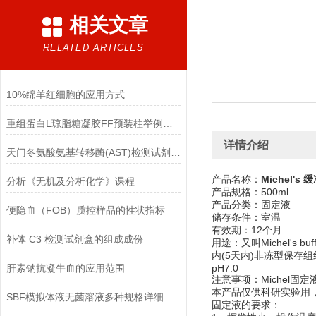
相关文章
RELATED ARTICLES
10%绵羊红细胞的应用方式
重组蛋白L琼脂糖凝胶FF预装柱举例使用
详情介绍
天门冬氨酸氨基转移酶(AST)检测试剂盒(赖氏微板法)的参考范围
产品名称：
Michel's 
分析《无机及分析化学》课程
产品规格：500ml
产品分类：固定液
便隐血（FOB）质控样品的性状指标
储存条件：室温
有效期：12个月
补体 C3 检测试剂盒的组成成份
用途：又叫Michel's buf
内(5天内)非冻型保
肝素钠抗凝牛血的应用范围
pH7.0
注意事项：Michel
本产品仅供科研实验用
SBF模拟体液无菌溶液多种规格详细说明
固定液的要求：