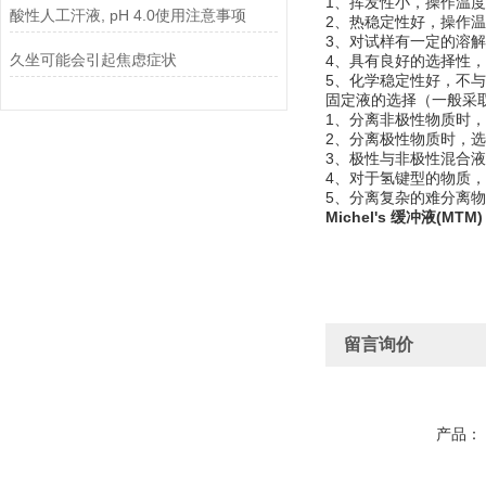
1、挥发性小，操作温
酸性人工汗液, pH 4.0使用注意事项
2、热稳定性好，操作
3、对试样有一定的溶
久坐可能会引起焦虑症状
4、具有良好的选择性
5、
化学稳定性
好，不与
固定液的选择（一般采
1、分离非极性物质时
2、分离极性物质时，
3、极性与非极性混合
4、对于氢键型的物质
5、分离复杂的难分离
Michel's 缓冲液(MTM)
留言询价
产品：