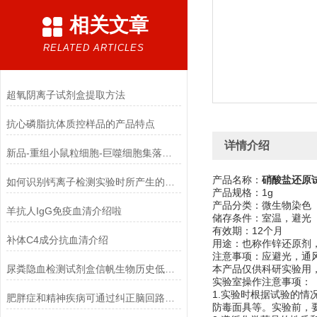
相关文章
RELATED ARTICLES
超氧阴离子试剂盒提取方法
抗心磷脂抗体质控样品的产品特点
详情介绍
新品-重组小鼠粒细胞-巨噬细胞集落刺激因子使用指南
产品名称：
硝酸盐还原试
如何识别钙离子检测实验时所产生的干扰物质
产品规格：1g
产品分类：微生物染色
羊抗人IgG免疫血清介绍啦
储存条件：室温，避光
有效期：12个月
补体C4成分抗血清介绍
用途：也称作锌还原剂，
注意事项：应避光，通
尿粪隐血检测试剂盒信帆生物历史低，*！
本产品仅供科研实验用
实验室操作注意事项：
1.实验时根据试验的
肥胖症和精神疾病可通过纠正脑回路解决
防毒面具等。实验前，