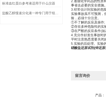
2.遵循化学药品的性
标准血红蛋白参考液适用于什么仪器
事省去必要的安全措施
3.经常估计到实验的危
盐酸乙醇慢速分化液一种专门用于组织学染色的试剂
实验事故虽不可预测，
验，必须十分注意。
①不了解的反应及操作;
②存在多种危险性的实验
③在严酷的反应条件(如
4.充分作好发生事故时
平时注意熟悉需要关闭
5.实验的后处理。实
硝酸盐还原试剂(锌还原
留言询价
产品：