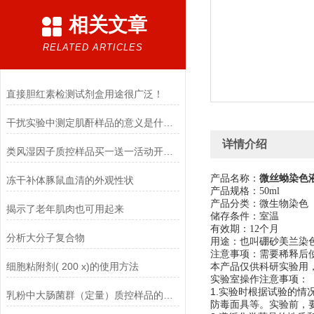
相关文章
RELATED ARTICLES
直接胆红素检测试剂盒用途很广泛！
干扰实验中测定肌酐样品的意义是什么？
详情介绍
类风湿因子质控样品买一送一活动开始啦
产品名称：
微丝蚴染色液
冻干补体豚鼠血清的外观性状
产品规格：50ml
产品分类：微生物染色
揭示了老年肌肉也可用起来
储存条件：室温
有效期：12个月
分析大分子复合物
用途：也叫硼砂美兰染
注意事项：需要稀释后
细胞粘附剂( 200 x)的使用方法
本产品仅供科研实验用
实验室操作注意事项：
1.实验时根据试验的
乳粉中大肠菌群（定量）质控样品的使用说明
防毒面具等。实验前，