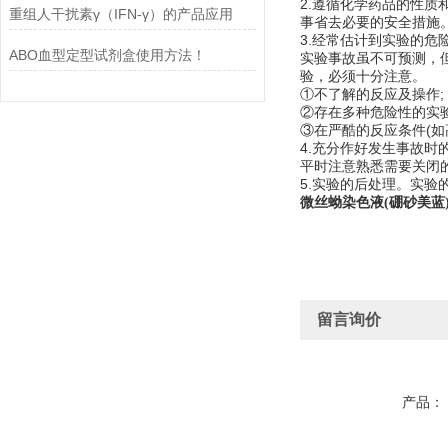
2.遵循化学药品的性
重组人干扰素γ（IFN-γ）的产品应用
事省去必要的安全措施
3.经常估计到实验的危
ABO血型定型试剂盒使用方法！
实验事故虽不可预测，
验，必须十分注意。
①不了解的反应及操作;
②存在多种危险性的实验
③在严酷的反应条件(如
4.充分作好发生事故时
平时注意熟悉需要关闭
5.实验的后处理。实
微丝蚴染色液(硼砂美蓝
留言询价
产品：