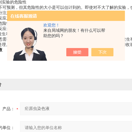
计到实验的危险性
不可预测，但其危险性的大小是可以估计到的。即使对不大了解的实验，
分注意。
反应及操作;
危险性的实验(如发生火灾、毒气等);
欢迎您！
反应条件(如高温、高压等)下进行的实验。
来自局域网的朋友！有什么可以帮
好发生事故时的预防措施并加以检查。
助您的吗？
悉需要关闭的主要龙头、电气开关，灭火器的位置及操作方法，避免发生
后处理。实验的后处理工作，亦属实验过程的组成部份。特别不可忽略回收
液
价
产品：
的单位：