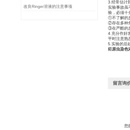
3.经常估
改良Ringer溶液的注意事项
实验事故虽
验，必须十
①不了解的
②存在多种
③在严酷的
4.充分作
平时注意熟
5.实验的
疟原虫染色
留言询
您