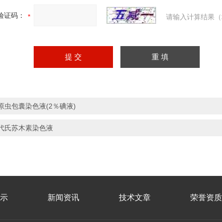
验证码：
请输入计算结果（
原虫包囊染色液(2％碘液)
代氏苏木素染色液
示
新闻资讯
技术文章
荣誉资质