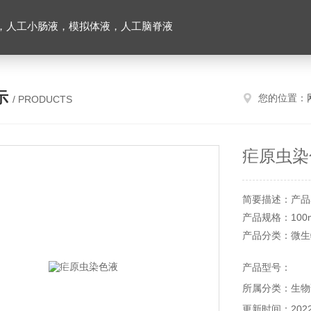
，人工小肠液，模拟体液，人工脑脊液
示
您的位置：
/ PRODUCTS
疟原虫染
简要描述：产品
产品规格：100m
产品分类：微生
储存条件：4℃,
产品型号：
有效期：12个
所属分类：生物
用途：用于疟原
注意事项：由吖
更新时间：2022-