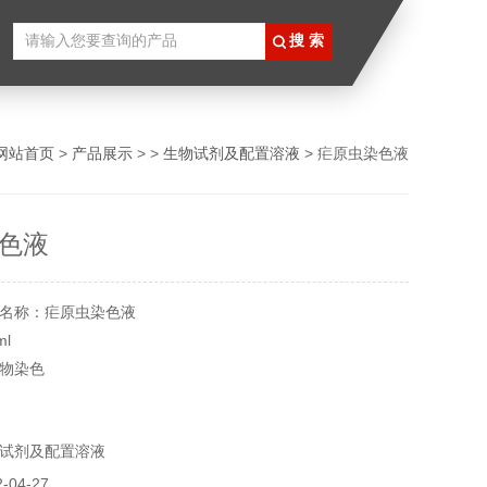
网站首页
>
产品展示
> >
生物试剂及配置溶液
> 疟原虫染色液
色液
名称：疟原虫染色液
l
物染色
避光
月
试剂及配置溶液
虫的荧光染色观察。本方法简单、快捷，检出率高于常规法
啶橙和磷酸盐等组成。需用荧光显微镜观察染色效果
04-27