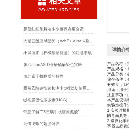
相关文章
RELATED ARTICLES
豚鼠红细胞悬液多少度保存更合适
大鼠乙酰胆碱酯酶（AchE）elisa试剂盒的检测技术
详情介
小鼠血浆（柠檬酸钠抗凝）的注意事项
产品名称：
氯乙suanAS-D萘酚酯酶染色实验
产品规格：10
产品分类：
血红素干扰物质的特性
储存条件：4
有效期：12
脱氢乙酸钠快速检测卡(对比法)使用方法
用途：用于
注意事项：
绒毛膜促性腺激素(HCG)
本产品仅供
实验室操作
1.实验时
带您了解“T3三碘甲状腺原氨酸”
防毒面具等
2.遵循化
凭借飞蛾的翅膀研发
事省去必要