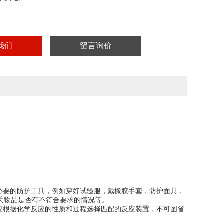
实验用，不做其它用途！
我们
留言询价
必要的防护工具，例如穿好试验服，戴橡胶手套，防护面具，
关物品是否有不符合要求的情况等。
应根据化学反应的性质和过程选择匹配的反应装置，不可图省