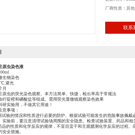
本产品仅供科研
厂商性质：其他
联系
绍
疟原虫染色液
0ml
微生物染色
℃,避光
个月
疟原虫的荧光染色观察。本方法简单、快捷，检出率高于常规法
由吖啶橙和磷酸盐等组成。需用荧光显微镜观察染色效果
科研实验用，不做其它用途！
注意事项：
根据试验的情况和性质进行必要的防护。根据试验可能发生的危险事故佩戴
。实验前，要注意清理试验场周围的安全隐患。检查试验装置、药品和相
学药品的性质和化学反应的规律，不盲目蛮干和主观臆测化学反应的过程。
的安全措施。