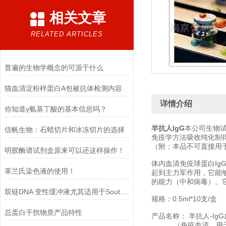
相关文章
RELATED ARTICLES
普遍的生物学概念的可源于什么
猫血清淀粉样蛋白A包被抗体检测内容
详情介绍
你知道γ氨基丁酸的基本信息吗？
羊抗人IgG
本公司生物
信帆生物：石蜡切片和冰冻切片的选择​
免疫学方法吸收纯化制
（附：本品不可直接用
明胶酶谱试剂盒原来可以还这样操作！
体内血清免疫球蛋白Ig
革兰氏染色液的使用！
起到主力军作用，它能
的能力（中和病毒）。它
双链DNA 变性缓冲液尤其适用于Southern blot 实验
规格：0.5ml*10支/盒
总蛋白干扰物质产品特性
产品名称： 羊抗人-IgG
（免疫血清，用于免