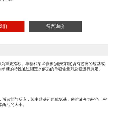
我们
留言询价
为重要指标。单糖和某些寡糖(如麦芽糖)含有游离的醛基或
解为单糖的特性通过测定水解后的单糖含量对总糖进行测定。
糖，后者能与反应，其中硝基还原成氨基，使溶液变为橙色，橙
素酶活的大小。