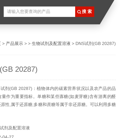
页
>
产品展示
> >
生物试剂及配置溶液
> DNS试剂(GB 20287)
GB 20287)
试剂(GB 20287)：植物体内的碳素营养状况以及农产品的品
含量作为重要指标。单糖和某些寡糖(如麦芽糖)含有游离的醛
还原性,属于还原糖;多糖和蔗糖等属于非还原糖。可以利用多糖
糖的特性通过测定水解后的单糖含量对总糖进行测定。
实验用，不做其它用途！
试剂及配置溶液
04-27