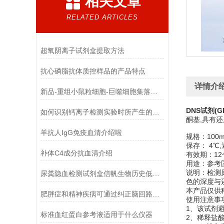
相关文章
RELATED ARTICLES
超氧阴离子试剂盒提取方法
抗心磷脂抗体质控样品的产品特点
详情介
新品-重组小鼠粒细胞-巨噬细胞集落刺激因子使用指南
DNS试剂(GB
如何识别钙离子检测实验时所产生的干扰物质
酮基,具有
羊抗人IgG免疫血清介绍啦
规格：100ml
保存： 4℃
补体C4成分抗血清介绍
有效期：12
用途：参考国
说明：检测
尿粪隐血检测试剂盒信帆生物历史低，*！
色的深度与
本产品仅供
肥胖症和精神疾病可通过纠正脑回路解决
使用注意事
1、该试剂
标准血红蛋白参考液适用于什么仪器
2、稀释盐酸