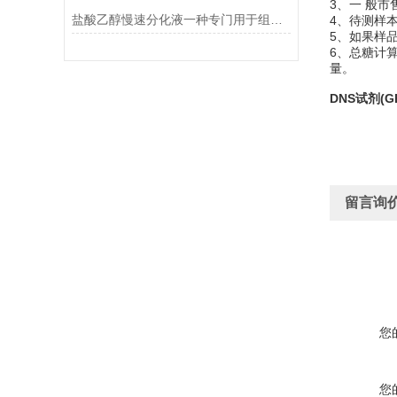
3、一 般市
盐酸乙醇慢速分化液一种专门用于组织学染色的试剂
4、待测样本
5、如果样
6、总糖计
量。
DNS试剂(GB
留言询
您
您