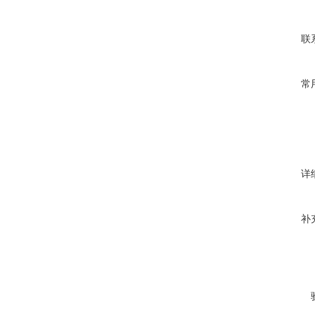
联
常
详
补