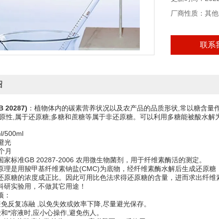
厂商性质：其他
联系
绍
 20287)
：植物体内的碳素营养状况以及农产品的品质形状,常以糖含量作
还原性,属于还原糖;多糖和蔗糖等属于非还原糖。可以利用多糖能被酸水
/500ml
,避光
个月
家标准GB 20287-2006 农用微生物菌剂，用于纤维素酶活的测定。
原理是用羧甲基纤维素钠盐(CMC)为底物，经纤维素酶水解后生成还原
还原糖的浓度成正比。因此可用比色法求得还原糖的含量，进而求出纤维
科研实验用，不做其它用途！
项：
避免反复冻融 ,以免失效或效率下降,尽量避光保存。
和*溶液时,应小心操作,避免伤人。