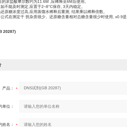
售的浓盐酸摩尔数约为11.6M ,应稀释至6M后使用。
如不能及时测定,应置于2~8°C保存, 3天内稳定。
品还原糖浓度过高,应用蒸馏水稀释后重测, 结果乘以稀释倍数。
算公式在测定干 扰杂质很少、还原糖含量相对总糖含量很少时使用, x0.
 20287)
价
产品：
的单位：
的姓名：