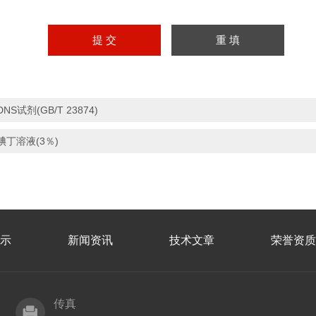
DNS试剂(GB/T 23874)
碘丁溶液(3％)
示
新闻资讯
技术文章
荣誉资质
传真