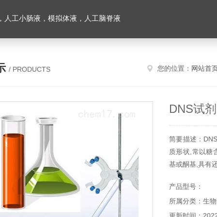
，人工小肠液，模拟体液，人工脑脊液
示
您的位置：
网站首
/ PRODUCTS
DNS试剂(
简要描述：DNS
质形状,常以糖
基或酮基,具有
能被酸水解为单
产品型号：
本产品仅供科研
所属分类：生物
更新时间：2022-