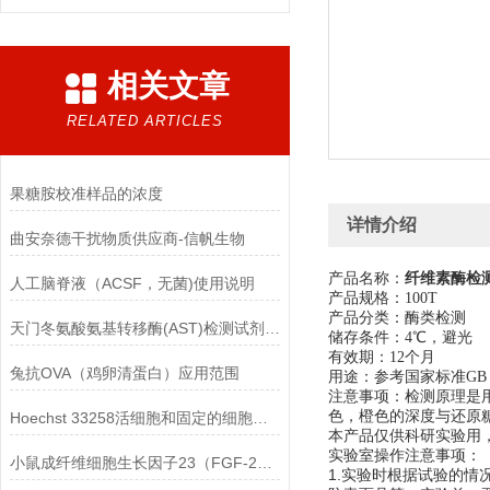
相关文章
RELATED ARTICLES
果糖胺校准样品的浓度
详情介绍
曲安奈德干扰物质供应商-信帆生物
产品名称：
纤维素酶检测
人工脑脊液（ACSF，无菌)使用说明
产品规格：100T
产品分类：酶类检测
天门冬氨酸氨基转移酶(AST)检测试剂盒(赖氏微板法)的参考范围
储存条件：4℃，避光
有效期：12个月
兔抗OVA（鸡卵清蛋白）应用范围
用途：参考国家标准GB 
检测原理是
注意事项：
色，橙色的深度与还原
Hoechst 33258活细胞和固定的细胞均可标记
本产品仅供科研实验用
实验室操作注意事项：
小鼠成纤维细胞生长因子23（FGF-23）ELISA检测试剂盒的保存方法
1.实验时根据试验的