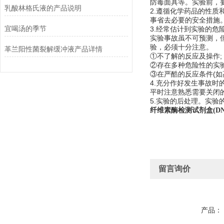
防毒面具等。实验前，
乳酸林格氏液的产品说明
2.遵循化学药品的性
事省去必要的安全措施
宜喝汤的季节
3.经常估计到实验的危
实验事故虽不可预测，
验，必须十分注意。
革兰阳性菌裂解缓冲液产品详情
①不了解的反应及操作;
②存在多种危险性的实验
③在严酷的反应条件(如
4.充分作好发生事故时
平时注意熟悉需要关闭
5.实验的后处理。实
纤维素酶检测试剂盒(DN
留言询价
产品：