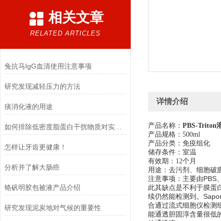
相关文章
RELATED ARTICLES
兔抗马IgG血清使用注意事项
研究发现减轻压力的方法
详情介绍
痰消化液的用途
产品名称：
PBS-Trito
如何排除低密度脂蛋白干扰物质对实验的影响
产品规格：500ml
产品分类：免疫组化
怎样让牙齿更健康！
储存条件：室温
有效期：12个月
分析并了解大肠癌
用途：去污剂、细胞破膜剂，
主要由PBS
注意事项：
​铬矾明胶包被液产品介绍
此其缺点是不利于膜蛋白
续仍然能检测到。Sap
合通过流式细胞仪检测细
研究发现泥炭地对气候的重要性
能通透胆固淳含量很低的核膜