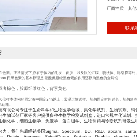
厂商性质：其他
联系
绍
性色素。正常情况下,存在于体内的毛发、皮肤、以及眼的虹膜、睫状体、脉络膜等处
-Fontana 氏黑色素的基本原理是:硝酸氨银经黑色素的作用还原为黑色的金属银
或者棕色，胶原纤维红色，背景黄色
于20倍样本体积的固定液中固定24h以上，常温运输送样。切勿固定时间过长，切勿冷
温运输。
技有限公司专注于生命科学和生物医学领域，集化学试剂、生物试剂、销
剂生物试剂厂家等客户提供多种生物学检测试剂盒，进口常规生化试剂、
生物化学，细胞生物学、免疫学、蛋白组学、生物制药与诊断试剂研发生
，我们先后经销美国Sigma、Spectrum、BD、R&D、abcam、santa、hycl
ledo、Rainin、Amresco、SchottDuran、Sartorius、Rephile、shente