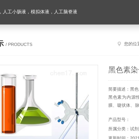
，人工小肠液，模拟体液，人工脑脊液
示
您的位
/ PRODUCTS
黑色素染
简要描述：黑色
黑色素为内源
膜、睫状体、脉
色素细胞中。Ma
产品型号：
作用还原为黑
所属分类：试剂
它用途。
更新时间：2021-