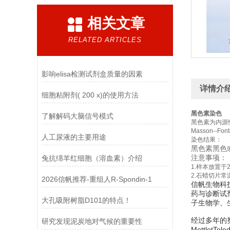
相关文章
RELATED ARTICLES
影响elisa检测试剂盒质量的因素
详情介
细胞粘附剂( 200 x)的使用方法
黑色素染色
了解解码大脑信号模式
黑色素为内源
Masson-
人工尿液的主要用途
染色结果：
黑色素黑色
注意事项：
兔抗绵羊红细胞（溶血素）介绍
1.样本放置
2.石蜡切片常
2026信帆推荐-重组人R-Spondin-1
信帆生物科
药与诊断试
大孔吸附树脂D101的特点！
子生物学、
经过多年的努力
研究发现泥炭地对气候的重要性
MettletTo