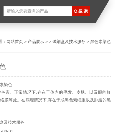
置：
网站首页
>
产品展示
> >
试剂盒及技术服务
> 黑色素染色
色
素染色
性色素。正常情况下,存在于体内的毛发、皮肤、以及眼的虹
络膜等处。在病理情况下,存在于成黑色素细胞以及肿瘤的黑
sson--Fontana 氏黑色素的基本原理是:硝酸氨银经黑色素的
色的金属银所有产品仅供科研使用，不得用于食用，医疗等其
盒及技术服务
08-31