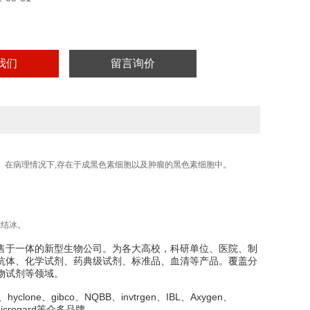
我们
留言询价
。在病理情况下,存在于成黑色素细胞以及肿瘤的黑色素细胞中。
冻结冰。
售于一体的新型生物公司。为各大高校，科研单位、医院、制
抗体、化学试剂、药典级试剂、标准品、血清等产品。覆盖分
物试剂等领域。
one、gibco、NQBB、invtrgen、IBL、Axygen、
x、Microgard等众多品牌。