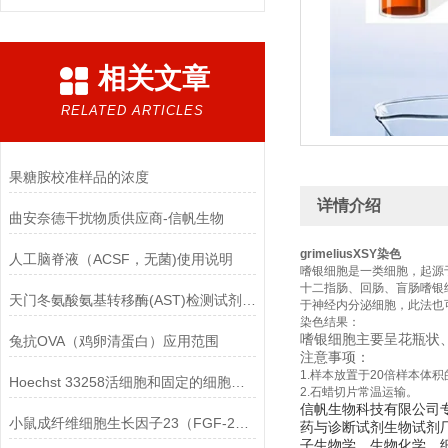
相关文章
RELATED ARTICLES
果糖胺校准样品的浓度
详情介绍
曲安奈德干扰物质供应商-信帆生物
grimeliusXSY染色
人工脑脊液（ACSF，无菌)使用说明
嗜银细胞是一类细胞，起源于
十二指肠、回肠、盲肠嗜银
天门冬氨酸氨基转移酶(AST)检测试剂盒(赖氏微板法)的参考范围
于神经内分泌细胞，此法也
染色结果：
嗜银细胞主要呈花瓶状
兔抗OVA（鸡卵清蛋白）应用范围
注意事项：
1.样本放置于20倍样本体
Hoechst 33258活细胞和固定的细胞均可标记
2.石蜡切片常温运输。
信帆生物科技有限公司
小鼠成纤维细胞生长因子23（FGF-23）ELISA检测试剂盒的保存方法
药与诊断试剂生物试剂
子生物学、生物化学，