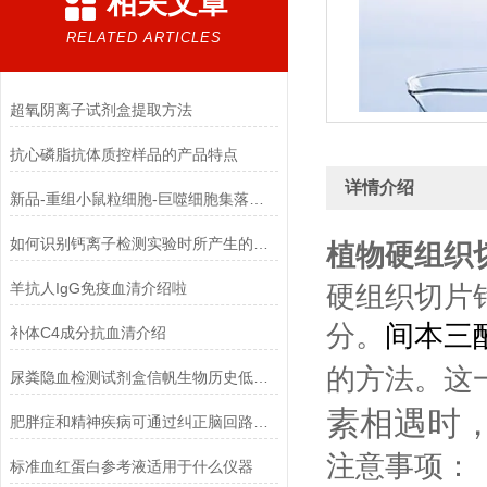
相关文章
RELATED ARTICLES
超氧阴离子试剂盒提取方法
抗心磷脂抗体质控样品的产品特点
详情介绍
新品-重组小鼠粒细胞-巨噬细胞集落刺激因子使用指南
如何识别钙离子检测实验时所产生的干扰物质
植物硬组织
羊抗人IgG免疫血清介绍啦
硬组织切片
分。
间本三
补体C4成分抗血清介绍
的方法。这
尿粪隐血检测试剂盒信帆生物历史低，*！
素相遇时
肥胖症和精神疾病可通过纠正脑回路解决
注意事项：
标准血红蛋白参考液适用于什么仪器